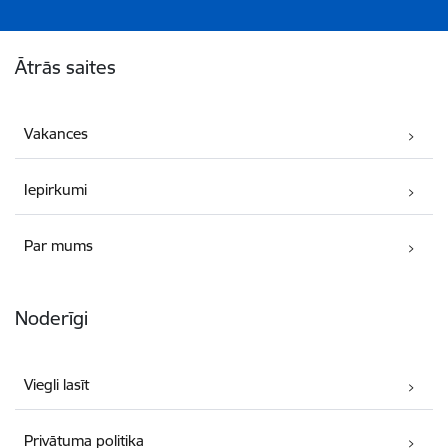
Kājene
Ātrās saites
Vakances
Iepirkumi
Par mums
Noderīgi
Viegli lasīt
Privātuma politika