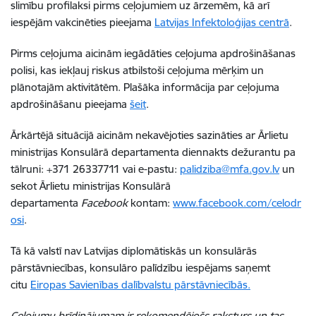
slimību profilaksi pirms ceļojumiem uz ārzemēm, kā arī
iespējām vakcinēties pieejama
Latvijas Infektoloģijas centrā
.
Pirms ceļojuma aicinām iegādāties ceļojuma apdrošināšanas
polisi, kas iekļauj riskus atbilstoši ceļojuma mērķim un
plānotajām aktivitātēm. Plašāka informācija par ceļojuma
apdrošināšanu pieejama
šeit
.
Ārkārtējā situācijā
a
icinām nekavējoties sazināties ar Ārlietu
ministrijas Konsulārā departamenta diennakts dežurantu pa
tālruni: +371 26337711 vai e-pastu:
palidziba@mfa.gov.lv
un
sekot Ārlietu ministrijas Konsulārā
departamenta
Facebook
kontam:
www.facebook.com/celodr
osi
.
Tā kā valstī nav Latvijas diplomātiskās un konsulārās
pārstāvniecības
, konsulāro palīdzību iespējams saņemt
citu
Eiropas Savienības dalībvalstu pārstāvniecībās.
Ceļojumu brīdinājumam ir rekomendējošs raksturs un tas