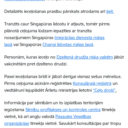
Detalizēts ieceļošanas prasību pārskats atrodams arī
šeit.
Tranzīts caur Singapūras lidostu ir atļauts, tomēr pirms
plānotā ceļojuma lūdzam iepazīties ar tranzīta
nosacījumiem Singapūras
Imigrācijas dienesta mājas
lapā
vai Singapūras
Changi lidostas mājas lapā
.
Personām, kuras ieceļo no
Dzeltenā drudža riska valstīm
jābūt
vakcinētām pret dzelteno drudzi.
Pasei ieceļošanas brīdī ir jābūt derīgai vismaz sešus mēnešus.
Pirms ceļojuma aicinām reģistrēties
Konsulārajā reģistrā
un
viedtālrunī lejuplādēt Ārlietu ministrijas lietotni
“Ceļo droši”
.
Informācija par slimībām un to izplatības teritorijām
iegūstama
Slimību profilakses un kontroles centra
tīmekļa
vietnē, kā arī angļu valodā
Pasaules Veselības
organizācijas
tīmekļa vietnē. Savukārt konsultācijas par tropu