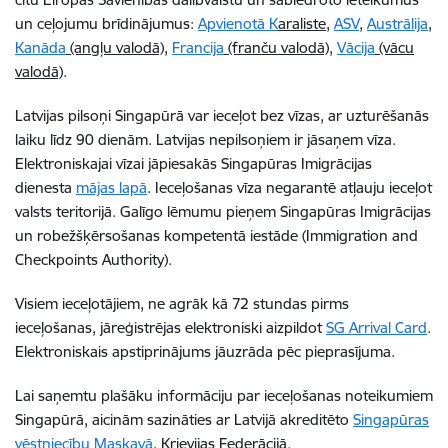
un ceļojumu brīdinājumus:
Apvienotā K
araliste
,
ASV
,
Austrālija
,
Kanāda
(angļu valodā)
,
Francija
(franču valodā)
,
Vācija
(vācu
valodā)
.
Latvijas pilsoņi Singapūrā var ieceļot bez vīzas, ar uzturēšanās
laiku līdz 90 dienām. Latvijas nepilsoņiem ir jāsaņem vīza.
Elektroniskajai vīzai jāpiesakās Singapūras Imigrācijas
dienesta
mājas lapā
. Ieceļošanas vīza negarantē atļauju ieceļot
valsts teritorijā. Galīgo lēmumu pieņem Singapūras Imigrācijas
un robežšķērsošanas kompetentā iestāde (Immigration and
Checkpoints Authority).
Visiem ieceļotājiem, ne agrāk kā 72 stundas pirms
ieceļošanas, jāreģistrējas elektroniski aizpildot
SG Arrival Card
.
Elektroniskais apstiprinājums jāuzrāda pēc pieprasījuma.
Lai saņemtu plašāku informāciju par ieceļošanas noteikumiem
Singapūrā, aicinām sazināties ar Latvijā akreditēto
Singapūras
vēstniecību Maskavā
, Krievijas Federācijā.