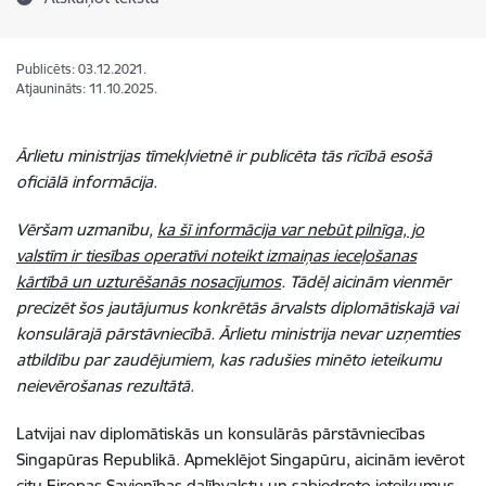
Publicēts: 03.12.2021.
Atjaunināts: 11.10.2025.
Ārlietu ministrijas tīmekļvietnē ir publicēta tās rīcībā esošā
oficiālā informācija.
Vēršam uzmanību,
ka šī informācija var nebūt pilnīga, jo
valstīm ir tiesības operatīvi noteikt izmaiņas ieceļošanas
kārtībā un uzturēšanās nosacījumos
. Tādēļ aicinām vienmēr
precizēt šos jautājumus konkrētās ārvalsts diplomātiskajā vai
konsulārajā pārstāvniecībā. Ārlietu ministrija nevar uzņemties
atbildību par zaudējumiem, kas radušies minēto ieteikumu
neievērošanas rezultātā.
Latvijai nav
diplomātiskās un konsulārās
pārstāvniecības
Singapūras Republikā. Apmeklējot Singapūru, aicinām ievērot
citu Eiropas Savienības dalībvalstu un sabiedroto ieteikumus