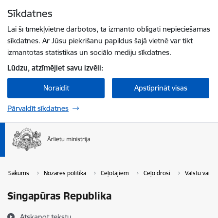
Pāriet uz lapas saturu
Sīkdatnes
Spied
lai meklētu
Enter
Lai šī tīmekļvietne darbotos, tā izmanto obligāti nepieciešamās
sīkdatnes. Ar Jūsu piekrišanu papildus šajā vietnē var tikt
izmantotas statistikas un sociālo mediju sīkdatnes.
Lūdzu, atzīmējiet savu izvēli:
Noraidīt
Apstiprināt visas
Pārvaldīt sīkdatnes
Sākums
Nozares politika
Ceļotājiem
Ceļo droši
Valstu vai t
Singapūras Republika
Atskaņot tekstu