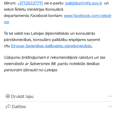
tālruni:
+37126337711
vai e-pastu:
palidziba@mfa.gov.lv
un
sekot Ārlietu ministrijas Konsulārā
departamenta
Facebook
kontam:
www.facebook.com/celodr
osi
.
Tā kā valstī nav Latvijas diplomātiskās un konsulārās
pārstāvniecības, konsulāro palīdzību iespējams saņemt
citu
Eiropas Savienības dalībvalstu pārstāvniecībās.
Ceļojumu brīdinājumam ir rekomendējošs raksturs un tas
neierobežo ar Satversmes 98. pantu noteiktās tiesības
personām izbraukt no Latvijas
.
Drukāt lapu
Dalīties