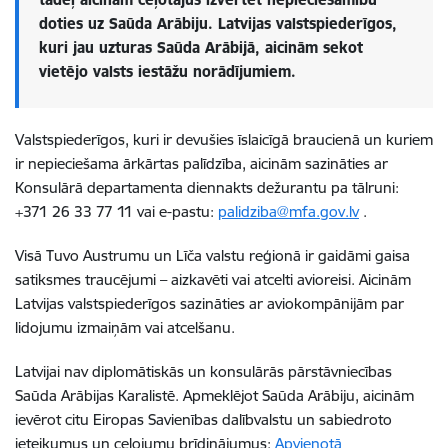
doties uz Saūda Arābiju. Latvijas valstspiederīgos,
kuri jau uzturas Saūda Arābijā, aicinām sekot
vietējo valsts iestāžu norādījumiem.
Valstspiederīgos, kuri ir devušies īslaicīgā braucienā un kuriem
ir nepieciešama ārkārtas palīdzība, aicinām sazināties ar
Konsulārā departamenta diennakts dežurantu pa tālruni:
+371 26 33 77 11 vai e-pastu:
palidziba@mfa.gov.lv
.
Visā Tuvo Austrumu un Līča valstu reģionā ir gaidāmi gaisa
satiksmes traucējumi – aizkavēti vai atcelti avioreisi. Aicinām
Latvijas valstspiederīgos sazināties ar aviokompānijām par
lidojumu izmaiņām vai atcelšanu.
Latvijai nav
diplomātiskās un konsulārās
pārstāvniecības
Saūda Arābijas Karalistē. Apmeklējot Saūda Arābiju, aicinām
ievērot citu Eiropas Savienības dalībvalstu un sabiedroto
ieteikumus un ceļojumu brīdinājumus:
Apvienotā