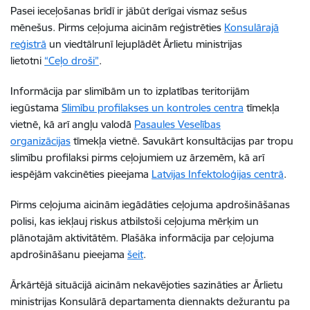
Pasei ieceļošanas brīdī ir jābūt derīgai vismaz sešus
mēnešus. Pirms ceļojuma aicinām reģistrēties
Konsulārajā
reģistrā
un viedtālrunī lejuplādēt Ārlietu ministrijas
lietotni
“Ceļo droši”
.
Informācija par slimībām un to izplatības teritorijām
iegūstama
Slimību profilakses un kontroles centra
tīmekļa
vietnē, kā arī angļu valodā
Pasaules Veselības
organizācijas
tīmekļa vietnē. Savukārt konsultācijas par tropu
slimību profilaksi pirms ceļojumiem uz ārzemēm, kā arī
iespējām vakcinēties pieejama
Latvijas Infektoloģijas centrā
.
Pirms ceļojuma aicinām iegādāties ceļojuma apdrošināšanas
polisi, kas iekļauj riskus atbilstoši ceļojuma mērķim un
plānotajām aktivitātēm. Plašāka informācija par ceļojuma
apdrošināšanu pieejama
šeit
.
Ārkārtējā situācijā aicinām nekavējoties sazināties ar Ārlietu
ministrijas Konsulārā departamenta diennakts dežurantu pa