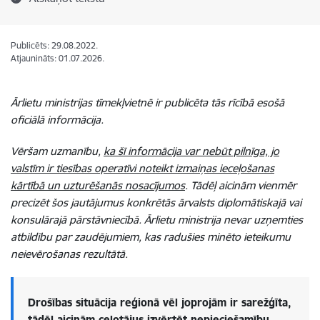
Publicēts: 29.08.2022.
Atjaunināts: 01.07.2026.
Ārlietu ministrijas tīmekļvietnē ir publicēta tās rīcībā esošā
oficiālā informācija.
Vēršam uzmanību,
ka šī informācija var nebūt pilnīga, jo
valstīm ir tiesības operatīvi noteikt izmaiņas ieceļošanas
kārtībā un uzturēšanās nosacījumos
. Tādēļ aicinām vienmēr
precizēt šos jautājumus konkrētās ārvalsts diplomātiskajā vai
konsulārajā pārstāvniecībā. Ārlietu ministrija nevar uzņemties
atbildību par zaudējumiem, kas radušies minēto ieteikumu
neievērošanas rezultātā.
Drošības situācija reģionā vēl joprojām ir sarežģīta,
tādēļ aicinām ceļotājus izvērtēt nepieciešamību