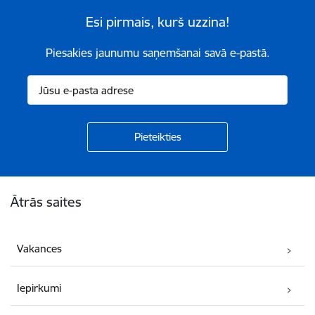
Esi pirmais, kurš uzzina!
Piesakies jaunumu saņemšanai savā e-pastā.
Kājene
Ātrās saites
Vakances
Iepirkumi