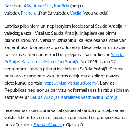
K
araliste,
ASV
,
Austrālija
,
Kanāda
(angļu
valodā),
Francija
(franču valodā),
Vācija
(vācu valodā).
Latvijas pilsoņiem un nepilsoņiem ieceļošanai Saūda Arābijā ir
vajadzīga vīza. Vīzai uz Saūda Arābiju ir jāpiesakās pirms
plānotā lidojuma. Vēršam uzmanību, ka ieceļošanas vīzas var
saņemt tikai biometrisko pasu turētāji. Detalizēta informācija
par vīzas saņemšanas kārtību pieejama, sazinoties ar
Saūda
Arābijas Karalistes vēstniecību Somijā
. No 2019. gada 27.
septembra Latvijas pilsoņi ieceļošanai Saūda Arābijā tūrisma
nolūkā var saņemt e-vīzu, pirms ceļojuma aizpildot e-vīzas
pieteikumu portālā
https://visa.visitsaudi.com/.
Latvijas
Republikas nepilsoņus par vīzu noformēšanas kārtību aicinām
sazināties ar
Saūda Arābijas Karalistes vēstniecību Somijā
.
Ieceļošanas nosacījumi var atšķirties atkarībā no izceļošanas
valsts, līdz ar to vienmēr aicinām pārliecināties par ieceļošanas
nosacījumiem
Saudia Airline
s
mājaslapā.