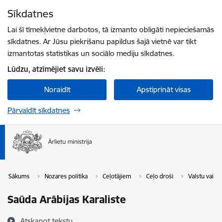
Pāriet uz lapas saturu
Sīkdatnes
Spied
lai meklētu
Enter
Lai šī tīmekļvietne darbotos, tā izmanto obligāti nepieciešamās
sīkdatnes. Ar Jūsu piekrišanu papildus šajā vietnē var tikt
izmantotas statistikas un sociālo mediju sīkdatnes.
Lūdzu, atzīmējiet savu izvēli:
Noraidīt
Apstiprināt visas
Pārvaldīt sīkdatnes
Sākums
Nozares politika
Ceļotājiem
Ceļo droši
Valstu vai t
Saūda Arābijas Karaliste
Atskaņot tekstu