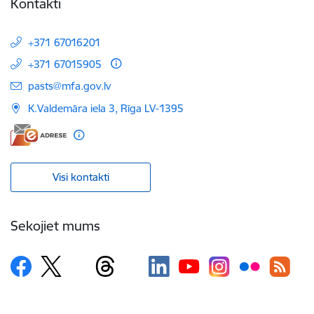
Kontakti
+371 67016201
+371 67015905
E-pasts:
pasts@mfa.gov.lv
K.Valdemāra iela 3, Rīga LV-1395
Visi kontakti
Sekojiet mums