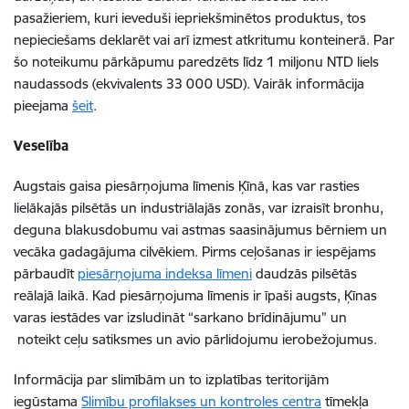
pasažieriem, kuri ieveduši iepriekšminētos produktus, tos
nepieciešams deklarēt vai arī izmest atkritumu konteinerā. Par
šo noteikumu pārkāpumu paredzēts līdz 1 miljonu NTD liels
naudassods (ekvivalents 33 000 USD). Vairāk informācija
pieejama
šeit
.
Veselība
Augstais gaisa piesārņojuma līmenis Ķīnā, kas var rasties
lielākajās pilsētās un industriālajās zonās, var izraisīt bronhu,
deguna blakusdobumu vai astmas saasinājumus bērniem un
vecāka gadagājuma cilvēkiem. Pirms ceļošanas ir iespējams
pārbaudīt
piesārņojuma indeksa līmeni
daudzās pilsētās
reālajā laikā. Kad piesārņojuma līmenis ir īpaši augsts, Ķīnas
varas iestādes var izsludināt “sarkano brīdinājumu” un
noteikt ceļu satiksmes un avio pārlidojumu ierobežojumus.
Informācija par slimībām un to izplatības teritorijām
iegūstama
Slimību profilakses un kontroles centra
tīmekļa