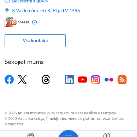
E-pasts:
pasts@mfa.gov.lv
K.Valdemāra iela 3, Rīga LV-1395
Visi kontakti
Sekojiet mums
© 2026 Ārlietu ministrija, publicētā satura visas tiesības aizsargātas.
© 2020 Valsts kanceleja, Tīmekļvietņu vienotās platformas visas tiesības
aizsargātas.