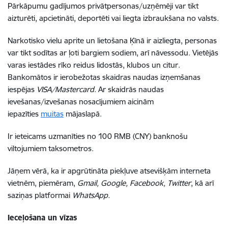
Pārkāpumu gadījumos privātpersonas/uzņēmēji var tikt
aizturēti, apcietināti, deportēti vai liegta izbraukšana no valsts.
Narkotisko vielu aprite un lietošana Ķīnā ir aizliegta, personas
var tikt sodītas ar ļoti bargiem sodiem, arī nāvessodu. Vietējās
varas iestādes rīko reidus lidostās, klubos un citur.
Bankomātos ir ierobežotas skaidras naudas izņemšanas
iespējas
VISA/Mastercard
. Ar skaidrās naudas
ievešanas/izvešanas nosacījumiem aicinām
iepazīties
muitas
mājaslapā.
Ir ieteicams uzmanīties no 100 RMB (CNY) banknošu
viltojumiem taksometros.
Jāņem vērā, ka ir apgrūtināta piekļuve atsevišķām interneta
vietnēm, piemēram,
Gmail, Google, Facebook, Twitter
, kā arī
saziņas platformai
WhatsApp.
Ieceļošana un vīzas