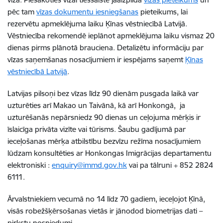
pēc tam
vīzas dokumentu iesniegšanas
pieteikums, lai
rezervētu apmeklējuma laiku Ķīnas vēstniecībā Latvijā.
Vēstniecība rekomendē ieplānot apmeklējuma laiku vismaz 20
dienas pirms plānotā brauciena. Detalizētu informāciju par
vīzas saņemšanas nosacījumiem ir iespējams saņemt
Ķīnas
vēstniecībā Latvijā
.
Latvijas pilsoņi bez vīzas līdz 90 dienām pusgada laikā var
uzturēties arī Makao un Taivānā, kā arī Honkongā, ja
uzturēšanās nepārsniedz 90 dienas un ceļojuma mērķis ir
īslaicīga privāta vizīte vai tūrisms. Šaubu gadījumā par
ieceļošanas mērķa atbilstību bezvīzu režīma nosacījumiem
lūdzam konsultēties ar Honkongas Imigrācijas departamentu
elektroniski :
enquiry@immd.gov.hk
vai pa tālruni + 852 2824
6111.
Ārvalstniekiem vecumā no 14 līdz 70 gadiem, ieceļojot Ķīnā,
visās robežšķērsošanas vietās ir jānodod biometrijas dati –
pirkstu nospiedumi.