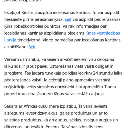
Ieceļojot Ķīnā ir jāaizpilda ieceļošanas kartiņa. To var aizpildīt
tiešsaistē pirms ierašanās Ķīnā:
šeit
vai aizpildīt pēc ierašanās
Ķīnā robežkontroles punktos. Vairāk informācijas par
ieceļošanas kartiņas aizpildīšanu pieejams
Ķīnas vēstniecības
Latvijā
tīmekļvietnē. Video pamācība par ieceļošanas kartiņas
aizpildīšanu:
šeit
.
Vēršam uzmanību, ka visiem ārvalstniekiem visu ceļojuma
laiku līdzi ir jābūt pasei. Uzturēšanās vieta valstī obligāti ir
jāreģistrē. Tas jādara tuvākajā policijas iecirknī 24 stundu laikā
pēc ierašanās valstī. Ja ceļotāji plāno apmesties viesnīcā,
reģistrāciju veiks viesnīcas darbinieki. Lai apmeklētu Tibetu,
pirms brauciena jāsaņem Ķīnas varas iestāžu atļauja.
Sakarā ar Āfrikas cūku mēra izplatību, Taivānā ieviests
aizliegums ievest dzīvniekus, gaļas produktus un ar to
saistītos produktus, kā arī augus, sēklas, svaigus augļus un
dārzeņus, un iesāktu ēdienu. Taivānas lidostās tiem