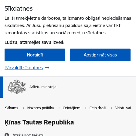
Pāriet uz lapas saturu
Sīkdatnes
Spied
lai meklētu
Enter
Lai šī tīmekļvietne darbotos, tā izmanto obligāti nepieciešamās
sīkdatnes. Ar Jūsu piekrišanu papildus šajā vietnē var tikt
izmantotas statistikas un sociālo mediju sīkdatnes.
Lūdzu, atzīmējiet savu izvēli:
Noraidīt
Apstiprināt visas
Pārvaldīt sīkdatnes
Sākums
Nozares politika
Ceļotājiem
Ceļo droši
Valstu vai t
Ķīnas Tautas Republika
Atskaņot tekstu