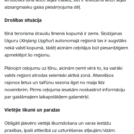
aizsargmasku gaisa piesārņojuma dēļ.
Drošības situācija
Ķīnā terorisma draudu līmenis kopumā ir zems. Siņdzjanas
Uiguru (
Xinjiang Uyghur
) autonomajā reģionā tas ir augstāks
nekā valstī kopumā, tādēļ aicinām ceļotājus būt piesardzīgiem
apmeklējot šo reģionu.
Plānojot ceļojumu uz Ķīnu, aicinām ņemt vērā to, ka vairāki
valsts reģioni atrodas seismiski aktīvā zonā. Atsevišķos
rajonos lietus un taifūnu sezona ilgst no maija līdz
novembrim. Pirms ceļojuma iesakām noskaidrot informāciju
par gaidāmajiem laikapstākļiem galamērķī.
Vietējie likumi un paražas
Obligāti jāievēro vietējā likumdošana un varas iestāžu
prasības, īpaši attiecībā uz uzturēšanas atļaujām/vīzām.