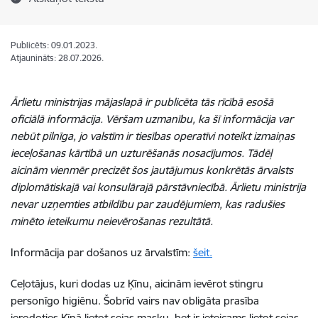
Publicēts: 09.01.2023.
Atjaunināts: 28.07.2026.
Ārlietu ministrijas mājaslapā ir publicēta tās rīcībā esošā
oficiālā informācija. Vēršam uzmanību, ka šī informācija var
nebūt pilnīga, jo valstīm ir tiesības operatīvi noteikt izmaiņas
ieceļošanas kārtībā un uzturēšanās nosacījumos. Tādēļ
aicinām vienmēr precizēt šos jautājumus konkrētās ārvalsts
diplomātiskajā vai konsulārajā pārstāvniecībā. Ārlietu ministrija
nevar uzņemties atbildību par zaudējumiem, kas radušies
minēto ieteikumu neievērošanas rezultātā.
Informācija par došanos uz ārvalstīm:
šeit.
Ceļotājus, kuri dodas uz Ķīnu, aicinām ievērot stingru
personīgo higiēnu. Šobrīd vairs nav obligāta prasība
ierodoties Ķīnā lietot sejas masku, bet ir ieteicams lietot sejas