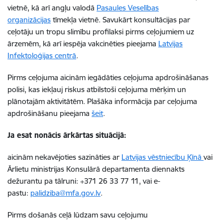
vietnē, kā arī angļu valodā
Pasaules Veselības
organizācijas
tīmekļa vietnē. Savukārt konsultācijas par
ceļotāju un tropu slimību profilaksi pirms ceļojumiem uz
ārzemēm, kā arī iespēja vakcinēties pieejama
Latvijas
Infektoloģijas centrā
.
Pirms ceļojuma aicinām iegādāties ceļojuma apdrošināšanas
polisi, kas iekļauj riskus atbilstoši ceļojuma mērķim un
plānotajām aktivitātēm. Plašāka informācija par ceļojuma
apdrošināšanu pieejama
šeit
.
Ja esat nonācis ārkārtas situācijā:
aicinām nekavējoties sazināties ar
Latvijas vēstniecību Ķīnā
vai
Ārlietu ministrijas Konsulārā departamenta diennakts
dežurantu pa tālruni: +371 26 33 77 11, vai e-
pastu:
palidziba@mfa.gov.lv
.
Pirms došanās ceļā lūdzam savu ceļojumu