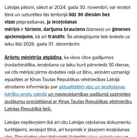
Latvijas pilsoņi, sākot ar 2024. gada 30. novembri, var ieceļot
Ķīnā un uzturēties tās teritorijā
līdz 30 dienām bez
vīzas
pieprasīšanas,
ja ieceļošanas
mērķis
ir
tūrisms
,
darījuma brauciens
(bizness) un
ģimenes
apciemojums
, kā arī
tranzīts
. Šis atvieglojums tiek ieviests uz
laiku līdz 2026. gada 31. decembrim.
Ārlietu ministrija atgādina
, ka visos citos gadījumos
(nodarbinātība, ieceļošana uz laiku kurš pārsniedz 30 dienas,
vai cits mērķis) pirms dodaties ceļā uz Ķīnu, aicinām uzmanīgi
iepazīties ar Ķīnas Tautas Republikas vēstniecības Latvijā
atrodamo informāciju par
aktualitātēm vīzu un ieceļošanas
kārtību angļu valodā
un nepieciešamības gadījumā sazinieties
jautājumu precizēšanai ar Ķīnas Tautas Republikas vēstniecību
Latvijas Republikā tieši.
Latvijas nepilsoņiem (kā arī citu Latvijas ceļošanas dokumentu
turētājiem), ieceļojot Ķīnā, arī turpmāk ir jāsaņem ieceļošanas
vīza. Piesakoties vīzai tiešsaistē jāaizpilda
vīzas pieteikums
un