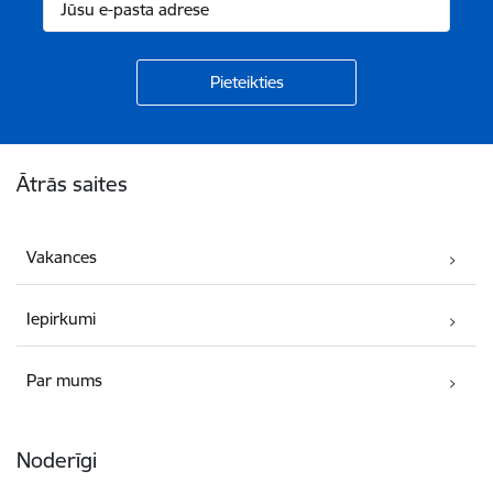
Kājene
Ātrās saites
Vakances
Iepirkumi
Par mums
Noderīgi