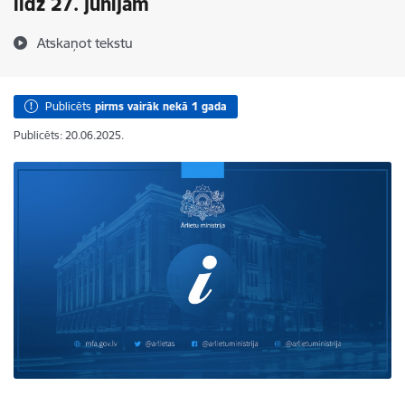
līdz 27. jūnijam
Atskaņot tekstu
Publicēts
pirms vairāk nekā 1 gada
Publicēts: 20.06.2025.