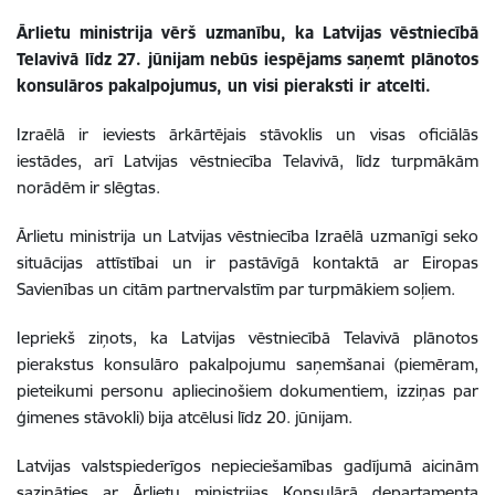
Ārlietu ministrija vērš uzmanību, ka Latvijas vēstniecībā
Telavivā līdz 27. jūnijam nebūs iespējams saņemt plānotos
konsulāros pakalpojumus, un visi pieraksti ir atcelti.
Izraēlā ir ieviests ārkārtējais stāvoklis un visas oficiālās
iestādes, arī Latvijas vēstniecība Telavivā, līdz turpmākām
norādēm ir slēgtas.
Ārlietu ministrija un Latvijas vēstniecība Izraēlā uzmanīgi seko
situācijas attīstībai un ir pastāvīgā kontaktā ar Eiropas
Savienības un citām partnervalstīm par turpmākiem soļiem.
Iepriekš ziņots, ka Latvijas vēstniecībā Telavivā plānotos
pierakstus konsulāro pakalpojumu saņemšanai (piemēram,
pieteikumi personu apliecinošiem dokumentiem, izziņas par
ģimenes stāvokli) bija atcēlusi līdz 20. jūnijam.
Latvijas valstspiederīgos nepieciešamības gadījumā aicinām
sazināties ar Ārlietu ministrijas Konsulārā departamenta