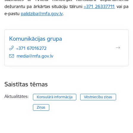
dežurantu pa ārkārtas situāciju tālruni
+371 26337711
vai pa
e-pastu
palidziba@mfa.gov.lv
.
Komunikācijas grupa
+371 67016272
E-pasts:
media@mfa.gov.lv
Saistītas tēmas
Aktualitātes:
Konsulārā informācija
Vēstniecību ziņas
Ziņas