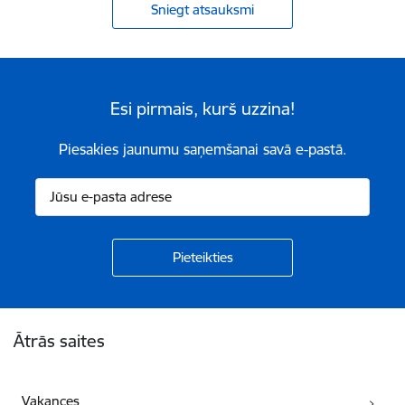
Sniegt atsauksmi
Esi pirmais, kurš uzzina!
Piesakies jaunumu saņemšanai savā e-pastā.
Kājene
Ātrās saites
Vakances