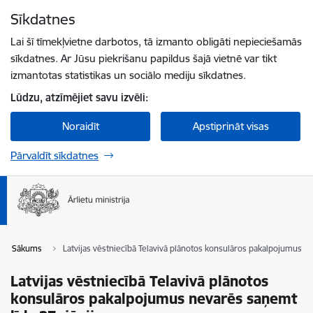
Pāriet uz lapas saturu
Sīkdatnes
Spied
lai meklētu
Enter
Lai šī tīmekļvietne darbotos, tā izmanto obligāti nepieciešamās
sīkdatnes. Ar Jūsu piekrišanu papildus šajā vietnē var tikt
izmantotas statistikas un sociālo mediju sīkdatnes.
Lūdzu, atzīmējiet savu izvēli:
Noraidīt
Apstiprināt visas
Pārvaldīt sīkdatnes
Sākums
Latvijas vēstniecībā Telavivā plānotos konsulāros pakalpojumus ne
Latvijas vēstniecībā Telavivā plānotos
konsulāros pakalpojumus nevarēs saņemt