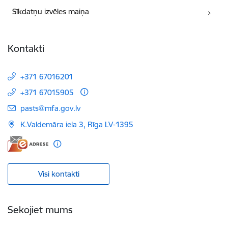
Sīkdatņu izvēles maiņa
Kontakti
+371 67016201
+371 67015905
E-pasts:
pasts@mfa.gov.lv
K.Valdemāra iela 3, Rīga LV-1395
Visi kontakti
Sekojiet mums