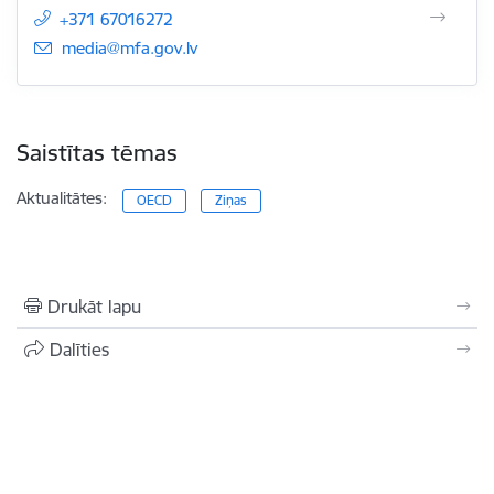
+371 67016272
E-pasts:
media@mfa.gov.lv
Saistītas tēmas
Aktualitātes:
OECD
Ziņas
Drukāt lapu
Dalīties