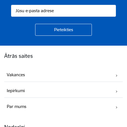
Kājene
Ātrās saites
Vakances
Iepirkumi
Par mums
Noderīgi