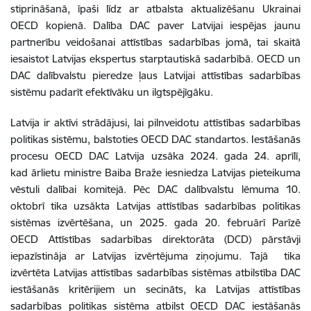
stiprināšanā, īpaši līdz ar atbalsta aktualizēšanu Ukrainai
OECD kopienā. Dalība DAC paver Latvijai iespējas jaunu
partnerību veidošanai attīstības sadarbības jomā, tai skaitā
iesaistot Latvijas ekspertus starptautiskā sadarbībā. OECD un
DAC dalībvalstu pieredze ļaus Latvijai attīstības sadarbības
sistēmu padarīt efektīvāku un ilgtspējīgāku.
Latvija ir aktīvi strādājusi, lai pilnveidotu attīstības sadarbības
politikas sistēmu, balstoties OECD DAC standartos. Iestāšanās
procesu OECD DAC Latvija uzsāka 2024. gada 24. aprīlī,
kad ārlietu ministre Baiba Braže iesniedza Latvijas pieteikuma
vēstuli dalībai komitejā. Pēc DAC dalībvalstu lēmuma 10.
oktobrī tika uzsākta Latvijas attīstības sadarbības politikas
sistēmas izvērtēšana, un 2025. gada 20. februārī Parīzē
OECD Attīstības sadarbības direktorāta (DCD) pārstāvji
iepazīstināja ar Latvijas izvērtējuma ziņojumu. Tajā tika
izvērtēta Latvijas attīstības sadarbības sistēmas atbilstība DAC
iestāšanās kritērijiem un secināts, ka Latvijas attīstības
sadarbības politikas sistēma atbilst OECD DAC iestāšanās