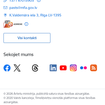
+371 67015905
E-pasts:
pasts@mfa.gov.lv
K.Valdemāra iela 3, Rīga LV-1395
Visi kontakti
Sekojiet mums
© 2026 Ārlietu ministrija, publicētā satura visas tiesības aizsargātas.
© 2020 Valsts kanceleja, Tīmekļvietņu vienotās platformas visas tiesības
aizsargātas.