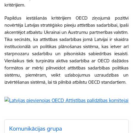
kritērijiem.
Papildus iestāšanās kritērijiem OECD ziņojumā pozitīvi
novērtēja Latvijas stratēģisko pieeju attīstības sadarbībai, īpaši
akcentējot atbalstu Ukrainai un Austrumu partnerības valstīm.
Tika secināts, ka attīstības sadarbības jomā Latvijai ir skaidra
institucionālā un politikas plānošanas sistēma, kas ietver arī
starpnozaru sadarbību un pilsoniskās sabiedrības iesaisti.
Vienlaikus tiek turpināta aktīva sadarbība ar OECD dažādos
formātos ar mērķi pilnveidot
attīstības sadarbības politikas
sistēmu
, piemēram, veikt uzlabojumus uzraudzības un
izvērtēšanas sistēmā, lai tā pilnībā atbilstu OECD standartiem.
Komunikācijas grupa