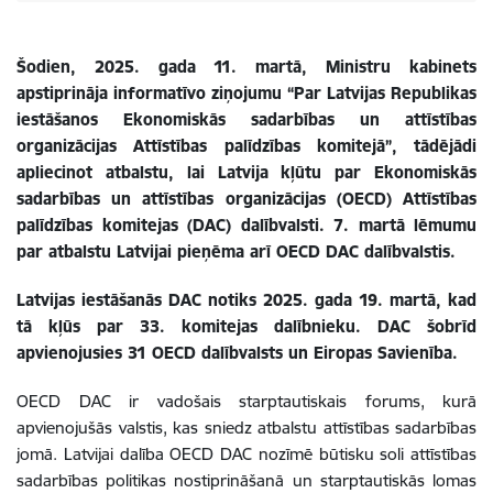
Šodien, 2025. gada 11. martā, Ministru kabinets
apstiprināja informatīvo ziņojumu “Par Latvijas Republikas
iestāšanos Ekonomiskās sadarbības un attīstības
organizācijas Attīstības palīdzības komitejā”, tādējādi
apliecinot atbalstu, lai Latvija kļūtu par Ekonomiskās
sadarbības un attīstības organizācijas (OECD) Attīstības
palīdzības komitejas (DAC) dalībvalsti. 7. martā lēmumu
par atbalstu Latvijai pieņēma arī OECD DAC dalībvalstis.
Latvijas iestāšanās DAC notiks 2025. gada 19. martā, kad
tā kļūs par 33. komitejas dalībnieku. DAC šobrīd
apvienojusies 31 OECD dalībvalsts un Eiropas Savienība.
OECD DAC ir vadošais starptautiskais forums, kurā
apvienojušās valstis, kas sniedz atbalstu attīstības sadarbības
jomā. Latvijai dalība OECD DAC nozīmē būtisku soli attīstības
sadarbības politikas nostiprināšanā un starptautiskās lomas