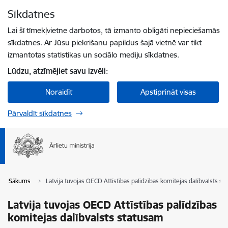
Pāriet uz lapas saturu
Sīkdatnes
Spied
lai meklētu
Enter
Lai šī tīmekļvietne darbotos, tā izmanto obligāti nepieciešamās
sīkdatnes. Ar Jūsu piekrišanu papildus šajā vietnē var tikt
izmantotas statistikas un sociālo mediju sīkdatnes.
Lūdzu, atzīmējiet savu izvēli:
Noraidīt
Apstiprināt visas
Pārvaldīt sīkdatnes
Sākums
Latvija tuvojas OECD Attīstības palīdzības komitejas dalībvalsts s
Latvija tuvojas OECD Attīstības palīdzības
komitejas dalībvalsts statusam