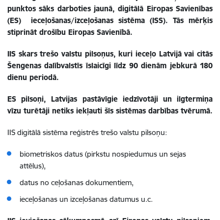
punktos sāks darboties jaunā, digitālā Eiropas Savienības
(ES) ieceļošanas/izceļošanas sistēma (ISS). Tās mērķis
stiprināt drošību Eiropas Savienībā.
IIS skars trešo valstu pilsoņus, kuri ieceļo Latvijā vai citās
Šengenas dalībvalstīs īslaicīgi līdz 90 dienām jebkurā 180
dienu periodā.
ES pilsoņi, Latvijas pastāvīgie iedzīvotāji un ilgtermiņa
vīzu turētāji netiks iekļauti šīs sistēmas darbības tvērumā.
IIS digitālā sistēma reģistrēs trešo valstu pilsoņu:
biometriskos datus (pirkstu nospiedumus un sejas
attēlus),
datus no ceļošanas dokumentiem,
ieceļošanas un izceļošanas datumus u.c.