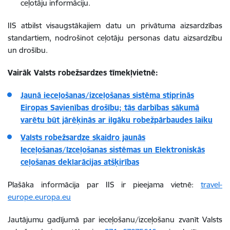
ceļotāju informāciju.
IIS atbilst visaugstākajiem datu un privātuma aizsardzības
standartiem, nodrošinot ceļotāju personas datu aizsardzību
un drošību.
Vairāk Valsts robežsardzes tīmekļvietnē:
Jaunā ieceļošanas/izceļošanas sistēma stiprinās
Eiropas Savienības drošību; tās darbības sākumā
varētu būt jārēķinās ar ilgāku robežpārbaudes laiku
Valsts robežsardze skaidro jaunās
Ieceļošanas/Izceļošanas sistēmas un Elektroniskās
ceļošanas deklarācijas atšķirības
Plašāka informācija par IIS ir pieejama vietnē:
travel-
europe.europa.eu
Jautājumu gadījumā par ieceļošanu/izceļošanu zvanīt Valsts