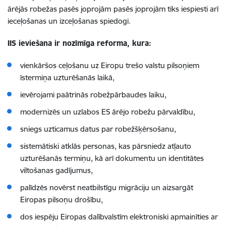
ārējās robežas pasēs joprojām pasēs joprojām tiks iespiesti arī
ieceļošanas un izceļošanas spiedogi.
IIS ieviešana ir nozīmīga reforma, kura:
vienkāršos ceļošanu uz Eiropu trešo valstu pilsoņiem
īstermiņa uzturēšanās laikā,
ievērojami paātrinās robežpārbaudes laiku,
modernizēs un uzlabos ES ārējo robežu pārvaldību,
sniegs uzticamus datus par robežšķērsošanu,
sistemātiski atklās personas, kas pārsniedz atļauto
uzturēšanās termiņu, kā arī dokumentu un identitātes
viltošanas gadījumus,
palīdzēs novērst neatbilstīgu migrāciju un aizsargāt
Eiropas pilsoņu drošību,
dos iespēju Eiropas dalībvalstīm elektroniski apmainīties ar