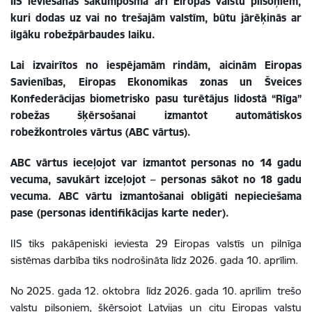
IIS ieviešanas sākumposmā arī Eiropas valstu pilsoņiem,
kuri dodas uz vai no trešajām valstīm, būtu jārēķinās ar
ilgāku robežpārbaudes laiku.
Lai izvairītos no iespējamām rindām, aicinām Eiropas
Savienības, Eiropas Ekonomikas zonas un Šveices
Konfederācijas biometrisko pasu turētājus lidostā “Rīga”
robežas šķērsošanai izmantot automātiskos
robežkontroles vārtus (ABC vārtus).
ABC vārtus ieceļojot var izmantot personas no 14 gadu
vecuma, savukārt izceļojot – personas sākot no 18 gadu
vecuma. ABC vārtu izmantošanai obligāti nepieciešama
pase (personas identifikācijas karte neder).
IIS tiks pakāpeniski ieviesta 29 Eiropas valstīs un pilnīga
sistēmas darbība tiks nodrošināta līdz 2026. gada 10. aprīlim.
No 2025. gada 12. oktobra līdz 2026. gada 10. aprīlim trešo
valstu pilsoņiem, šķērsojot Latvijas un citu Eiropas valstu