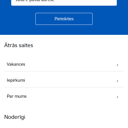
Kājene
Ātrās saites
Vakances
Iepirkumi
Par mums
Noderīgi