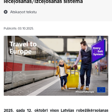
ieceļošanas/izceļošanas sistēma
Atskaņot tekstu
Publicēts: 03.10.2025.
2025. gada 12. oktobrī visos Latvijas robežšķērsošanas