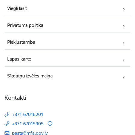
Viegli lasīt
Privātuma politika
Piekļūstamība
Lapas karte
Sīkdatņu izvēles maiņa
Kontakti
+371 67016201
+371 67015905
E-pasts:
pasts@mfa.gov.lv