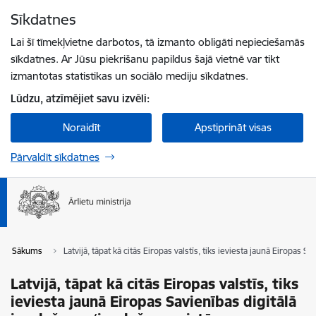
Pāriet uz lapas saturu
Sīkdatnes
Spied
lai meklētu
Enter
Lai šī tīmekļvietne darbotos, tā izmanto obligāti nepieciešamās
sīkdatnes. Ar Jūsu piekrišanu papildus šajā vietnē var tikt
izmantotas statistikas un sociālo mediju sīkdatnes.
Lūdzu, atzīmējiet savu izvēli:
Noraidīt
Apstiprināt visas
Pārvaldīt sīkdatnes
Sākums
Latvijā, tāpat kā citās Eiropas valstīs, tiks ieviesta jaunā Eiropas 
Latvijā, tāpat kā citās Eiropas valstīs, tiks
ieviesta jaunā Eiropas Savienības digitālā