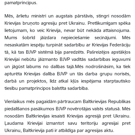
pamatprincipus.
Mēs, ārlietu ministri un augstais pārstāvis, stingri nosodām
Krievijas bruņoto agresiju pret Ukrainu. Pretlikumīgam spēka
lietojumam, ko veic Krievija, nevar būt nekāda attaisnojuma.
Mums šobrīd jāizdara nepieciešamie secinājumi. Mēs
nesaskatām iespēju turpināt sadarbību ar Krievijas Federāciju
tā, kā tas BJVP sistēmā bija paredzēts. Pašreizējos apstākļos
Krievijai nebūtu jāizmanto BJVP vadītās sadarbības ieguvumi
un jāgūst labums no dalības tajā.
Mēs nodrošināsim, ka tiek
apturēta Krievijas dalība BJVP un tās darba grupu norisēs,
darbā un projektos, līdz atkal kļūs iespējama starptautisko
tiesību pamatprincipos balstīta sadarbība.
Vienlaikus mēs pagaidām pārtraucam Baltkrievijas Republikas
piedalīšanos pasākumos BJVP novērotājas valsts statusā. Mēs
nosodām Baltkrievijas iesaisti Krievijas agresijā pret Ukrainu.
Ļaudama Krievijai izmantot savu teritoriju agresijai pret
Ukrainu, Baltkrievija pati ir atbildīga par agresijas aktu.