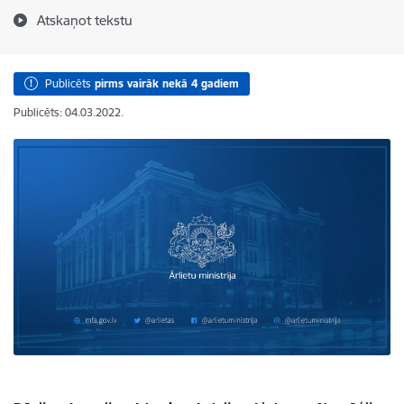
Atskaņot tekstu
Publicēts
pirms vairāk nekā 4 gadiem
Publicēts: 04.03.2022.