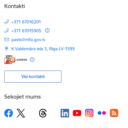
Kontakti
+371 67016201
+371 67015905
E-pasts:
pasts@mfa.gov.lv
K.Valdemāra iela 3, Rīga LV-1395
Visi kontakti
Sekojiet mums