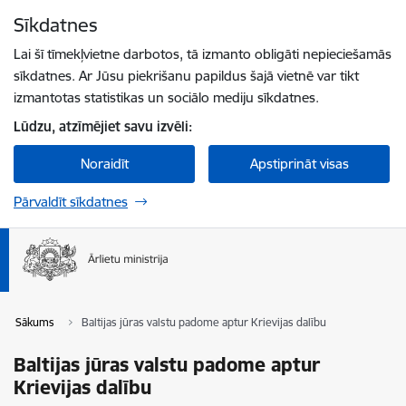
Pāriet uz lapas saturu
Sīkdatnes
Spied
lai meklētu
Enter
Lai šī tīmekļvietne darbotos, tā izmanto obligāti nepieciešamās
sīkdatnes. Ar Jūsu piekrišanu papildus šajā vietnē var tikt
izmantotas statistikas un sociālo mediju sīkdatnes.
Lūdzu, atzīmējiet savu izvēli:
Noraidīt
Apstiprināt visas
Pārvaldīt sīkdatnes
Sākums
Baltijas jūras valstu padome aptur Krievijas dalību
Baltijas jūras valstu padome aptur
Krievijas dalību