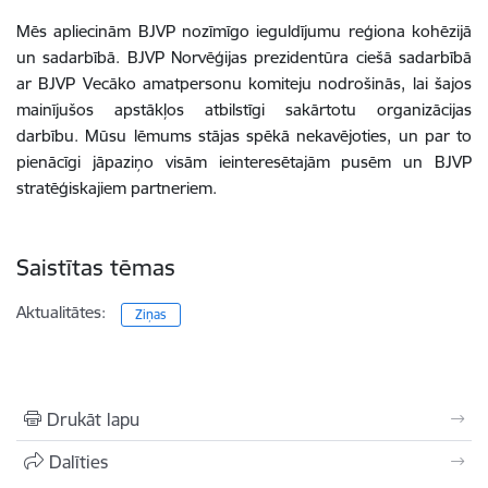
Mēs apliecinām BJVP nozīmīgo ieguldījumu reģiona kohēzijā
un sadarbībā. BJVP Norvēģijas prezidentūra ciešā sadarbībā
ar BJVP Vecāko amatpersonu komiteju nodrošinās, lai šajos
mainījušos apstākļos atbilstīgi sakārtotu organizācijas
darbību. Mūsu lēmums stājas spēkā nekavējoties, un par to
pienācīgi jāpaziņo visām ieinteresētajām pusēm un BJVP
stratēģiskajiem partneriem.
Saistītas tēmas
Aktualitātes:
Ziņas
Drukāt lapu
Dalīties