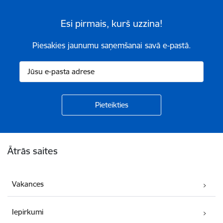
Esi pirmais, kurš uzzina!
Piesakies jaunumu saņemšanai savā e-pastā.
Kājene
Ātrās saites
Vakances
Iepirkumi