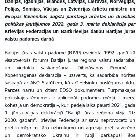
Dānijas, Igaunijas, Islandes, Latvijas, Lietuvas, Norvēģijas,
Polijas, Somijas, Vācijas un Zviedrijas ārlietu ministru un
Eiropas Savienības augstā pārstāvja ārlietās un drošības
politikas jautājumos 2022. gada 3. marta deklarācija par
Krievijas Federācijas un Baltkrievijas dalību Baltijas jūras
valstu padomes darbā
Baltijas jūras valstu padome (BJVP) izveidota 1992. gadā kā
visaptverošs forums Baltijas jūras reģiona valstu sadarbībai
un viedokļu saskaņošanai. Dibināšanas lēmumā –
Kopenhāgenas deklarācijā – uzsvērts, ka sadarbība noritēs
saskaņā ar ANO Statūtiem, kā arī Helsinku noslēguma aktu,
Parīzes hartu un citiem EDSO dokumentiem. Turpmākajos
politiskajos lēmumos ir apliecināti padomes mērķi – miers,
kohēzija un demokrātija –, kuri pēdējā laikā pausti 2021. gada
1. jūnija Viļņas deklarācijā “
Baltijā jūras reģiona vīzija līdz
2030. gadam”. Krievijas Federācija ar savu neprovocēto un
pretlikumīgo militāro uzbrukumu un agresiju pret suverēno
un demokrātisko Ukrainu ir rupji pārkāpusi šos