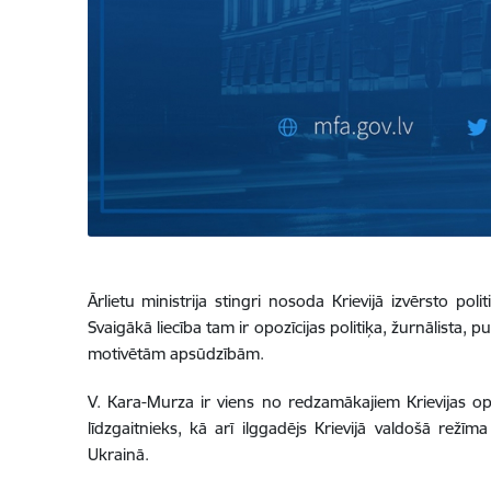
Ārlietu ministrija stingri nosoda Krievijā izvērsto po
Svaigākā liecība tam ir opozīcijas politiķa, žurnālista
motivētām apsūdzībām.
V. Kara-Murza ir viens no redzamākajiem Krievijas opo
līdzgaitnieks, kā arī ilggadējs Krievijā valdošā režīma 
Ukrainā.