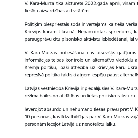
V. Kara-Murza tika aizturēts 2022.gada aprīlī, viņam ti
tiesību aizsardzības aktivitātēm.
Politiķim piespriestais sods ir vērtējams kā tieša vērša
Krievijas karam Ukrainā. Nepamatotais spriedums, 
paraugprāvu citu pilsonisko aktīvistu iebiedēšanai, lai 
V. Kara-Murzas notiesāšana nav atsevišķs gadījums Kr
informācijas telpas kontrole un alternatīvo viedokļu a
Kremļa politiku, īpaši attiecībā uz Krievijas karu Uk
represīvā politika faktiski atņem iespēju paust alternatī
Latvijas vēstniecība Krievijā ir piedalījusies V. Kara-M
režīma bailes no atklātības un lietas politisko raksturu.
Ievērojot absurdo un nehumāno tiesas prāvu pret V. Kar
10 personas, kas līdzatbildīgas par V. Kara-Murzas vaj
personām ieceļot Latvijā uz nenoteiktu laiku.