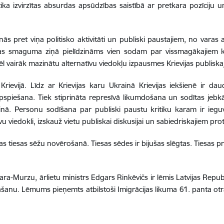
ka izvirzītas absurdas apsūdzības saistībā ar pretkara pozīciju un c
nās pret viņa politisko aktivitāti un publiski paustajiem, no varas a
kas smaguma ziņā pielīdzināms vien sodam par vissmagākajiem 
vēl vairāk mazinātu alternatīvu viedokļu izpausmes Krievijas publiskaj
ievijā. Līdz ar Krievijas karu Ukrainā Krievijas iekšienē ir dau
pspiešana. Tiek stiprināta represīvā likumdošana un sodītas jebkād
rainā. Personu sodīšana par publiski paustu kritiku karam ir ieg
vu viedokli, izskauž vietu publiskai diskusijai un sabiedriskajiem pro
urzas tiesas sēžu novērošanā. Tiesas sēdes ir bijušas slēgtas. Tiesas
a-Murzu, ārlietu ministrs Edgars Rinkēvičs ir lēmis Latvijas Repu
āšanu. Lēmums pieņemts atbilstoši Imigrācijas likuma 61. panta otr