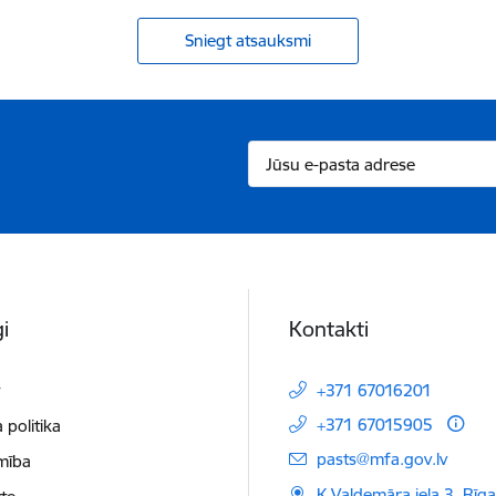
Sniegt atsauksmi
i
Kontakti
t
+371 67016201
+371 67015905
 politika
E-pasts:
pasts@mfa.gov.lv
mība
K.Valdemāra iela 3, Rīg