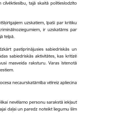
ilvēktiesību, tajā skaitā politieslodzīto
tšķirīgajiem uzskatiem, īpaši par kritiku
kriminālnoziegumiem, ir uzskatāms par
ā telpā.
dzkārt pastiprinājusies sabiedriskās un
as sabiedriskās aktivitātes, kas kritizē
uvusi masveida raksturu. Varas īstenotā
testiem.
 procesa necaurskatāmība vēlreiz apliecina
blikai nevēlamo personu sarakstā iekļaut
ajai daļai un paredz noteikt liegumu šīm