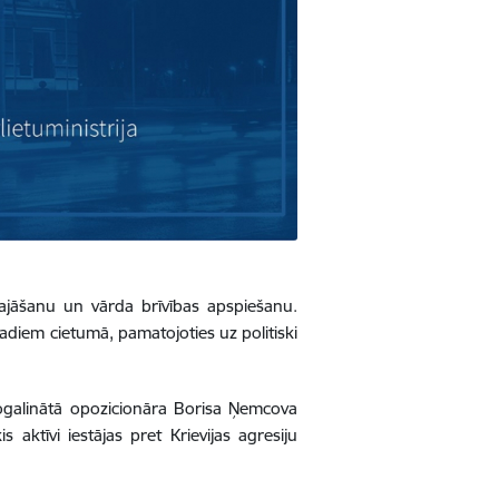
u vajāšanu un vārda brīvības apspiešanu.
gadiem cietumā, pamatojoties uz politiski
 nogalinātā opozicionāra Borisa Ņemcova
s aktīvi iestājas pret Krievijas agresiju