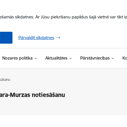
iešamās sīkdatnes. Ar Jūsu piekrišanu papildus šajā vietnē var tikt i
Pārvaldīt sīkdatnes
Nozares politika
Aktualitātes
Pārstāvniecības
Ko
esāšanu
Kara-Murzas notiesāšanu