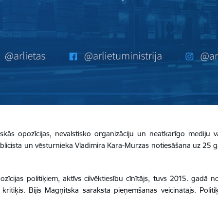
litiskās opozīcijas, nevalstisko organizāciju un neatkarīgo medij
, publicista un vēsturnieka Vladimira Kara-Murzas notiesāšana uz 25 
zīcijas politiķiem, aktīvs cilvēktiesību cīnītājs, tuvs 2015. gadā
kritiķis. Bijis Magņitska saraksta pieņemšanas veicinātājs. Politiķi