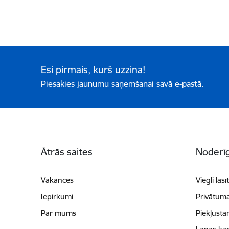
Esi pirmais, kurš uzzina!
Piesakies jaunumu saņemšanai savā e-pastā.
Kājene
Ātrās saites
Noderīg
Vakances
Viegli lasī
Iepirkumi
Privātuma
Par mums
Piekļūsta