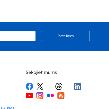
Sekojiet mums
a LV-1395