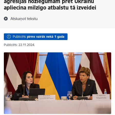
agresijas noziegumam pret Ukrainu
apliecina milzīgo atbalstu tā izveidei
Atskaņot tekstu
Publicēts
pirms vairāk nekā 1 gada
Publicēts: 22.11.2024.