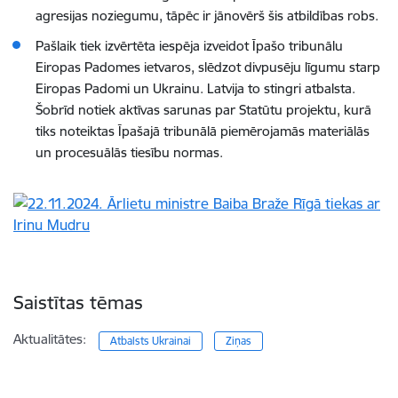
agresijas noziegumu, tāpēc ir jānovērš šis atbildības robs.
Pašlaik tiek izvērtēta iespēja izveidot Īpašo tribunālu
Eiropas Padomes ietvaros, slēdzot divpusēju līgumu starp
Eiropas Padomi un Ukrainu. Latvija to stingri atbalsta.
Šobrīd notiek aktīvas sarunas par Statūtu projektu, kurā
tiks noteiktas Īpašajā tribunālā piemērojamās materiālās
un procesuālās tiesību normas.
Saistītas tēmas
Aktualitātes:
Atbalsts Ukrainai
Ziņas