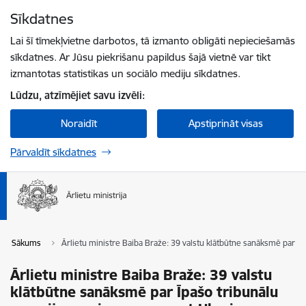
Pāriet uz lapas saturu
Sīkdatnes
Spied
lai meklētu
Enter
Lai šī tīmekļvietne darbotos, tā izmanto obligāti nepieciešamās
sīkdatnes. Ar Jūsu piekrišanu papildus šajā vietnē var tikt
izmantotas statistikas un sociālo mediju sīkdatnes.
Lūdzu, atzīmējiet savu izvēli:
Noraidīt
Apstiprināt visas
Pārvaldīt sīkdatnes
Sākums
Ārlietu ministre Baiba Braže: 39 valstu klātbūtne sanāksmē par Īp
Ārlietu ministre Baiba Braže: 39 valstu
klātbūtne sanāksmē par Īpašo tribunālu