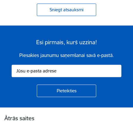
Sniegt atsauksmi
Esi pirmais, kurš uzzina!
Piesakies jaunumu saņemšanai savā e-pastā.
Kājene
Ātrās saites