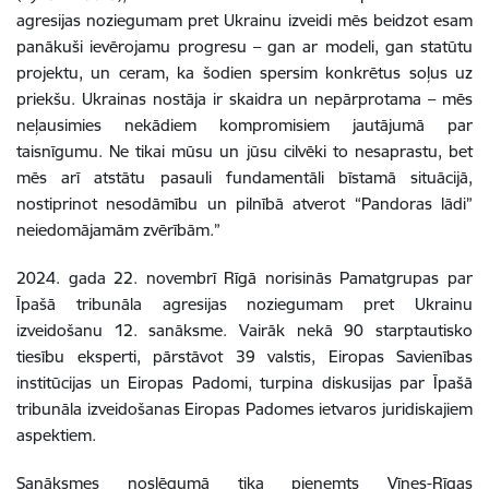
agresijas noziegumam pret Ukrainu izveidi m
ēs beidzot esam
panākuši ievērojamu progresu – gan ar modeli, gan statūtu
projektu, un ceram, ka šodien spersim konkrētus soļus uz
priekšu. Ukrainas nostāja ir skaidra un nepārprotama – mēs
neļausimies nekādiem kompromisiem jautājumā par
taisnīgumu. Ne tikai mūsu un jūsu cilvēki to nesaprastu, bet
mēs arī atstātu pasauli fundamentāli bīstamā situācijā,
nostiprinot nesodāmību un pilnībā atverot “Pandoras lādi”
neiedomājam
ā
m zvērībām.”
2024. gada 22. novembrī Rīgā norisinās Pamatgrupas par
Īpašā tribunāla agresijas noziegumam pret Ukrainu
izveidošanu 12. sanāksme. Vairāk nekā 90 starptautisko
tiesību eksperti, pārstāvot
39
valstis, Eiropas Savienības
institūcijas un Eiropas Padomi, turpina diskusijas par Īpašā
tribunāla izveidošanas Eiropas Padomes ietvaros juridiskajiem
aspektiem.
Sanāksmes noslēgumā tika pieņemts Vīnes-Rīgas