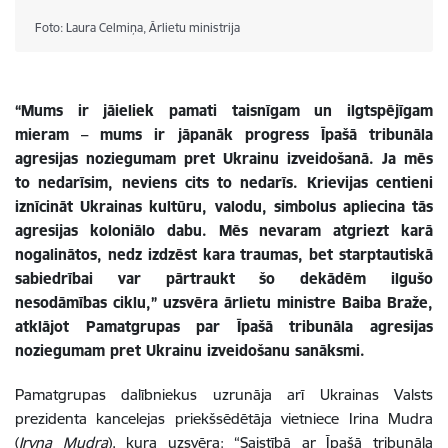
Foto: Laura Celmiņa, Ārlietu ministrija
“Mums ir jāieliek pamati taisnīgam un ilgtspējīgam
mieram – mums ir jāpanāk progress Īpašā tribunāla
agresijas noziegumam pret Ukrainu izveidošanā.
Ja mēs
to nedarīsim, neviens cits to nedarīs. Krievijas centieni
iznīcināt Ukrainas kultūru, valodu, simbolus apliecina tās
agresijas koloniālo dabu. Mēs nevaram atgriezt karā
nogalinātos, nedz izdzēst kara traumas, bet starptautiskā
sabiedrībai var pārtraukt šo dekādēm ilgušo
nesodāmības ciklu,” uzsvēra ārlietu ministre Baiba Braže,
atklājot Pamatgrupas par Īpašā tribunāla agresijas
noziegumam pret Ukrainu izveidošanu sanāksmi.
Pamatgrupas dalībniekus uzrunāja arī Ukrainas Valsts
prezidenta kancelejas priekšsēdētāja vietniece Irina Mudra
(
Iryna Mudra
), kura uzsvēra: “Saistībā ar Īpašā tribunāla