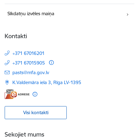
Sīkdatņu izvēles maiņa
Kontakti
+371 67016201
+371 67015905
E-pasts:
pasts@mfa.gov.lv
K.Valdemāra iela 3, Rīga LV-1395
Visi kontakti
Sekojiet mums