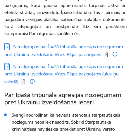
paziņojums, kurā pausta apņemšanās turpināt aktīvi un
efektīvi strādāt, lai izveidotu Īpašo tribunālu.
Tas ir pirmais un
pagaidām vienīgais plašākai sabiedrībai izplatītais dokuments,
kurā atspoguļoti un nostiprināti līdz šim panāktiem
kompromisi Pamatgrupas sanāksmēs.
Lejupielādēt:
Pamatgrupas par Īpašā tribunāla agresijas noziegumam
pret Ukrainu izveidošanu Vīnes-Rīgas paziņojums
Lejupielādēt:
Pamatgrupas par Īpašā tribunāla agresijas noziegumam
pret Ukrainu izveidošanu Vīnes-Rīgas paziņojums (ukraiņu
valodā)
Par Īpašā tribunāla agresijas noziegumam
pret Ukrainu izveidošanas ieceri
Svarīgi nodrošināt, ka neviens īstenotais starptautiskais
noziegums nepaliek nesodīts. Šobrīd Starptautiskā
krimināltiesa nav tiesīga izmeklēt pret Ukrainu vērsto