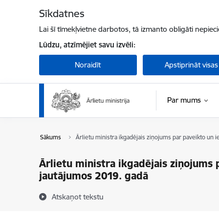
Pāriet uz lapas saturu
Sīkdatnes
Lai šī tīmekļvietne darbotos, tā izmanto obligāti nepiec
Lūdzu, atzīmējiet savu izvēli:
Noraidīt
Apstiprināt visas
Par mums
Sākums
Ārlietu ministra ikgadējais ziņojums par paveikto un i
Ārlietu ministra ikgadējais ziņojums 
jautājumos 2019. gadā
Atskaņot tekstu