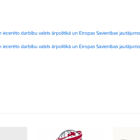
un iecerēto darbību valsts ārpolitikā un Eiropas Savienības jautāju
un iecerēto darbību valsts ārpolitikā un Eiropas Savienības jautāju