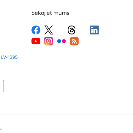
Sekojiet mums
a LV-1395
s.