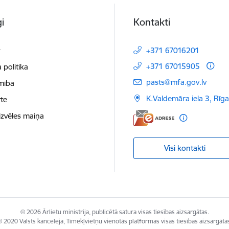
i
Kontakti
t
+371 67016201
+371 67015905
 politika
E-pasts:
pasts@mfa.gov.lv
mība
K.Valdemāra iela 3, Rīg
te
izvēles maiņa
Visi kontakti
© 2026 Ārlietu ministrija, publicētā satura visas tiesības aizsargātas.
 2020 Valsts kanceleja, Tīmekļvietņu vienotās platformas visas tiesības aizsargāta