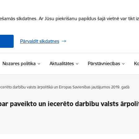
iešamās sīkdatnes. Ar Jūsu piekrišanu papildus šajā vietnē var tikt i
Pārvaldīt sīkdatnes
Nozares politika
Aktualitātes
Pārstāvniecības
Ko
ecerēto darbību valsts ārpolitikā un Eiropas Savienības jautājumos 2019. gadā
par paveikto un iecerēto darbību valsts ārpoli