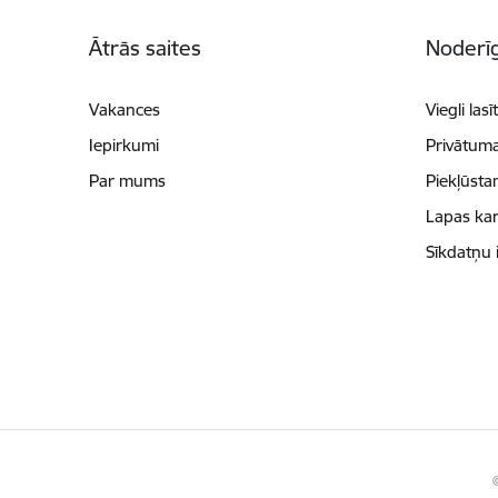
Kājene
Ātrās saites
Noderīg
Vakances
Viegli lasī
Iepirkumi
Privātuma
Par mums
Piekļūsta
Lapas kar
Sīkdatņu 
©