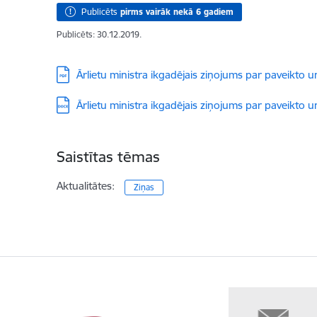
Publicēts
pirms vairāk nekā 6 gadiem
Publicēts: 30.12.2019.
Lejupielādēt:
Ārlietu ministra ikgadējais ziņojums par paveikto 
Lejupielādēt:
Ārlietu ministra ikgadējais ziņojums par paveikto 
Saistītas tēmas
Aktualitātes:
Ziņas