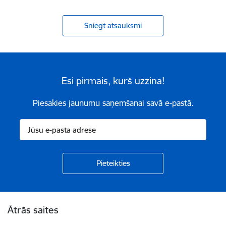
Sniegt atsauksmi
Esi pirmais, kurš uzzina!
Piesakies jaunumu saņemšanai savā e-pastā.
Kājene
Ātrās saites