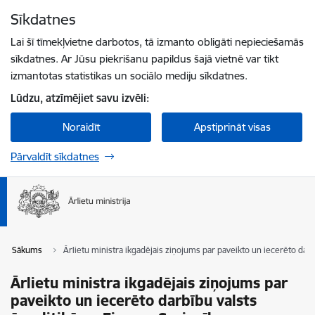
Pāriet uz lapas saturu
Sīkdatnes
Spied
lai meklētu
Enter
Lai šī tīmekļvietne darbotos, tā izmanto obligāti nepieciešamās
sīkdatnes. Ar Jūsu piekrišanu papildus šajā vietnē var tikt
izmantotas statistikas un sociālo mediju sīkdatnes.
Lūdzu, atzīmējiet savu izvēli:
Noraidīt
Apstiprināt visas
Pārvaldīt sīkdatnes
Sākums
Ārlietu ministra ikgadējais ziņojums par paveikto un iecerēto darb
Ārlietu ministra ikgadējais ziņojums par
paveikto un iecerēto darbību valsts