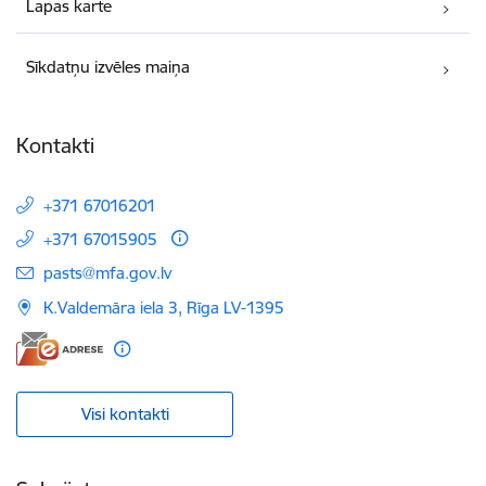
Lapas karte
Sīkdatņu izvēles maiņa
Kontakti
+371 67016201
+371 67015905
E-pasts:
pasts@mfa.gov.lv
K.Valdemāra iela 3, Rīga LV-1395
Visi kontakti