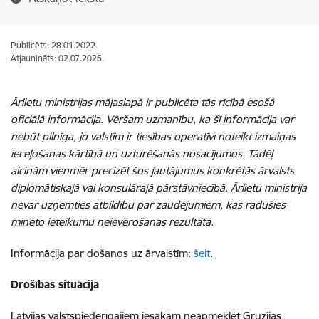
Publicēts: 28.01.2022.
Atjaunināts: 02.07.2026.
Ārlietu ministrijas mājaslapā ir publicēta tās rīcībā esošā
oficiālā informācija. Vēršam uzmanību, ka šī informācija var
nebūt pilnīga, jo valstīm ir tiesības operatīvi noteikt izmaiņas
ieceļošanas kārtībā un uzturēšanās nosacījumos. Tādēļ
aicinām vienmēr precizēt šos jautājumus konkrētās ārvalsts
diplomātiskajā vai konsulārajā pārstāvniecībā. Ārlietu ministrija
nevar uzņemties atbildību par zaudējumiem, kas radušies
minēto ieteikumu neievērošanas rezultātā.
Informācija par došanos uz ārvalstīm:
šeit
.
Drošības situācija
Latvijas valstspiederīgajiem iesakām neapmeklēt Gruzijas