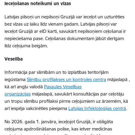
Ieceļošanas noteikumi un vīzas
Latvijas pilsoņi un nepilsoņi Gruzijā var ieceļot un uzturēties
bez vīzas uz laiku līdz vienam gadam. Latvijas pilsoņi var
ieceļot Gruzijā ar eID karti, savukārt nepilsoņiem ceļošanai ir
nepieciešama pase. Ceļošanas dokumentam jābūt derīgam
līdz ceļojuma beigām.
Veselība
Informācija par slimībām un to izplatības teritorijām
iegūstama
Slimību profilakses un kontroles centra
mājaslapā ,
kā arī angļu valodā
Pasaules Veselības
organizācijas
mājaslapā, savukārt konsultācijas par ceļotāju
un tropu slimību profilaksi pirms ceļojumiem uz ārzemēm, kā
arī iespēja vakcinēties pieejama
Latvijas Infektoloģijas centrā
.
No 2026. gada 1. janvāra, ieceļojot Gruzijā, ir obligāta
ceļojuma apdrošināšanas polise, kas ietver medicīnas