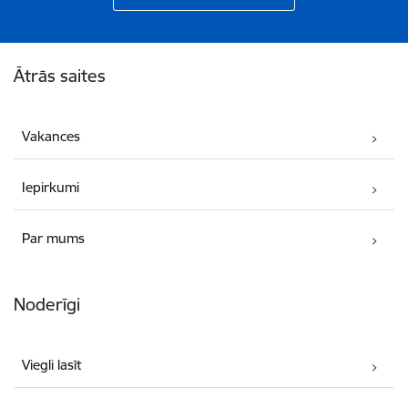
Kājene
Ātrās saites
Vakances
Iepirkumi
Par mums
Noderīgi
Viegli lasīt