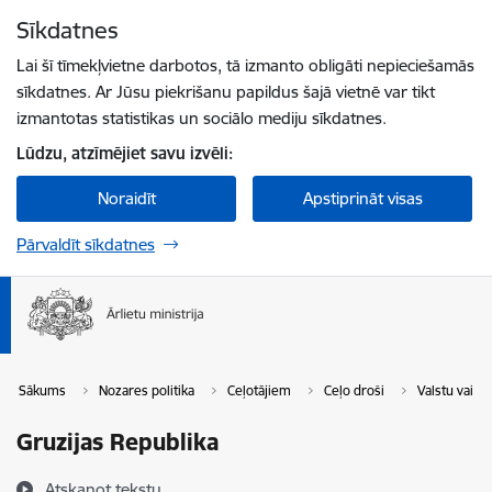
Pāriet uz lapas saturu
Sīkdatnes
Spied
lai meklētu
Enter
Lai šī tīmekļvietne darbotos, tā izmanto obligāti nepieciešamās
sīkdatnes. Ar Jūsu piekrišanu papildus šajā vietnē var tikt
izmantotas statistikas un sociālo mediju sīkdatnes.
Lūdzu, atzīmējiet savu izvēli:
Noraidīt
Apstiprināt visas
Pārvaldīt sīkdatnes
Sākums
Nozares politika
Ceļotājiem
Ceļo droši
Valstu vai t
Gruzijas Republika
Atskaņot tekstu