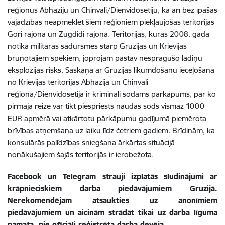
reģionus Abhāziju un Chinvali/Dienvidosetiju, kā arī bez īpašas
vajadzības neapmeklēt šiem reģioniem piekļaujošās teritorijas
Gori rajonā un Zugdidi rajonā. Teritorijās, kurās 2008. gadā
notika militāras sadursmes starp Gruzijas un Krievijas
bruņotajiem spēkiem, joprojām pastāv nesprāgušo lādiņu
eksplozijas risks. Saskaņā ar Gruzijas likumdošanu ieceļošana
no Krievijas teritorijas Abhāzijā un Chinvali
reģionā/Dienvidosetijā ir krimināli sodāms pārkāpums, par ko
pirmajā reizē var tikt piespriests naudas sods vismaz 1000
EUR apmērā vai atkārtotu pārkāpumu gadījumā piemērota
brīvības atņemšana uz laiku līdz četriem gadiem. Brīdinām, ka
konsulārās palīdzības sniegšana ārkārtas situācijā
nonākušajiem šajās teritorijās ir ierobežota.
Facebook un Telegram strauji izplatās sludinājumi ar
krāpnieciskiem darba piedāvājumiem Gruzijā.
Nerekomendējam atsaukties uz anonīmiem
piedāvājumiem un aicinām strādāt tikai uz darba līguma
pamata, pie oficiāli reģistrēta darba devēja.