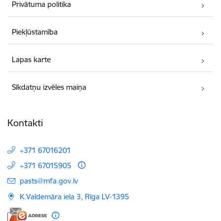
Privātuma politika
Piekļūstamība
Lapas karte
Sīkdatņu izvēles maiņa
Kontakti
+371 67016201
+371 67015905
E-pasts:
pasts@mfa.gov.lv
K.Valdemāra iela 3, Rīga LV-1395