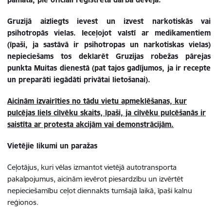
Gruzijā aizliegts ievest un izvest narkotiskās vai
psihotropās vielas. Ieceļojot valstī ar medikamentiem
(īpaši, ja sastāvā ir psihotropas un narkotiskas vielas)
nepieciešams tos deklarēt Gruzijas robežas pārejas
punkta Muitas dienestā (pat tajos gadījumos, ja ir recepte
un preparāti iegādāti privātai lietošanai).
Aicinām izvairīties no tādu vietu apmeklēšanas, kur
pulcējas liels cilvēku skaits, īpaši, ja cilvēku pulcēšanās ir
saistīta ar protesta akcijām vai demonstrācijām.
Vietējie likumi un paražas
Ceļotājus, kuri vēlas izmantot vietējā autotransporta
pakalpojumus, aicinām ievērot piesardzību un izvērtēt
nepieciešamību ceļot diennakts tumšajā laikā, īpaši kalnu
reģionos.