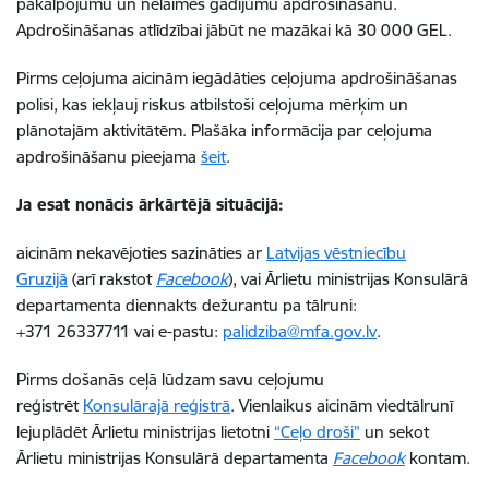
pakalpojumu un nelaimes gadījumu apdrošināšanu.
Apdrošināšanas atlīdzībai jābūt ne mazākai kā 30 000 GEL.
Pirms ceļojuma aicinām iegādāties ceļojuma apdrošināšanas
polisi, kas iekļauj riskus atbilstoši ceļojuma mērķim un
plānotajām aktivitātēm. Plašāka informācija par ceļojuma
apdrošināšanu pieejama
šeit
.
Ja esat nonācis ārkārtējā situācijā:
aicinām nekavējoties sazināties ar
Latvijas vēstniecību
Gruzijā
(arī rakstot
Facebook
), vai Ārlietu ministrijas Konsulārā
departamenta diennakts dežurantu pa tālruni:
+371 26337711 vai e-pastu:
palidziba@mfa.gov.lv
.
Pirms došanās ceļā lūdzam savu ceļojumu
reģistrēt
Konsulārajā reģistrā
. Vienlaikus aicinām viedtālrunī
lejuplādēt Ārlietu ministrijas lietotni
“Ceļo droši”
un sekot
Ārlietu ministrijas Konsulārā departamenta
Facebook
kontam.