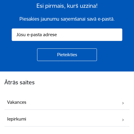
Esi pirmais, kurš uzzina!
Piesakies jaunumu saņemšanai savā e-pastā.
Kājene
Ātrās saites
Vakances
Iepirkumi