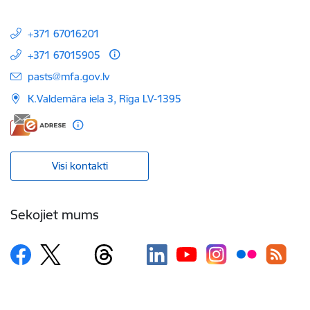
+371 67016201
+371 67015905
E-pasts:
pasts@mfa.gov.lv
K.Valdemāra iela 3, Rīga LV-1395
Visi kontakti
Sekojiet mums