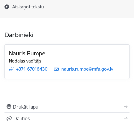
Atskaņot tekstu
Darbinieki
Nauris Rumpe
Nodaļas vadītājs
+371 67016430
E-pasts:
nauris.rumpe@mfa.gov.lv
Drukāt lapu
Dalīties