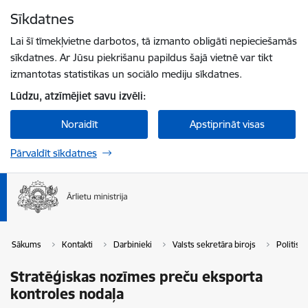
Pāriet uz lapas saturu
Sīkdatnes
Spied
lai meklētu
Enter
Lai šī tīmekļvietne darbotos, tā izmanto obligāti nepieciešamās
sīkdatnes. Ar Jūsu piekrišanu papildus šajā vietnē var tikt
izmantotas statistikas un sociālo mediju sīkdatnes.
Lūdzu, atzīmējiet savu izvēli:
Noraidīt
Apstiprināt visas
Pārvaldīt sīkdatnes
Sākums
Kontakti
Darbinieki
Valsts sekretāra birojs
Politisk
Stratēģiskas nozīmes preču eksporta
kontroles nodaļa