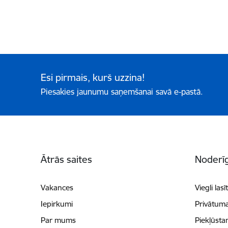
Esi pirmais, kurš uzzina!
Piesakies jaunumu saņemšanai savā e-pastā.
Kājene
Ātrās saites
Noderīg
Vakances
Viegli lasī
Iepirkumi
Privātuma
Par mums
Piekļūsta