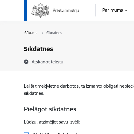
Pāriet uz lapas saturu
Par mums
Sākums
Sīkdatnes
Sīkdatnes
Atskaņot tekstu
Lai šī tīmekļvietne darbotos, tā izmanto obligāti nepiec
sīkdatnes.
Pielāgot sīkdatnes
Lūdzu, atzīmējiet savu izvēli: