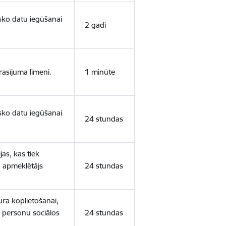
isko datu iegūšanai
2 gadi
rasījuma līmeni.
1 minūte
isko datu iegūšanai
24 stundas
as, kas tiek
ā apmeklētājs
24 stundas
ura koplietošanai,
o personu sociālos
24 stundas