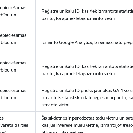
nepieciešamas,
Reģistrē unikālu ID, kas tiek izmantots statist
arbību un
par to, kā apmeklētājs izmanto vietni.
nepieciešamas,
arbību un
Izmanto Google Analytics, lai samazinātu piep
nepieciešamas,
Reģistrē unikālu ID, kas tiek izmantots statist
arbību un
par to, kā apmeklētājs izmanto vietni.
nepieciešamas,
Reģistrē unikālu ID priekš jaunākās GA 4 versij
arbību un
izmantots statistisko datu iegūšanai par to, k
izmanto vietni.
es
Šīs sīkdatnes ir paredzētas tādu vietņu un sat
varētu dalīties
kas jūs interesē mūsu vietnē, izmantojot treš
los)
tīklus vai citas vietnes.