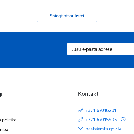
Sniegt atsauksmi
i
Kontakti
t
+371 67016201
+371 67015905
 politika
E-pasts:
pasts@mfa.gov.lv
mība