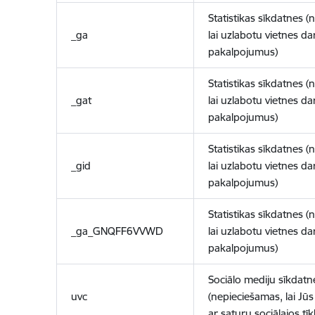
Statistikas sīkdatnes (
_ga
lai uzlabotu vietnes d
pakalpojumus)
Statistikas sīkdatnes (
_gat
lai uzlabotu vietnes d
pakalpojumus)
Statistikas sīkdatnes (
_gid
lai uzlabotu vietnes d
pakalpojumus)
Statistikas sīkdatnes (
_ga_GNQFF6VVWD
lai uzlabotu vietnes d
pakalpojumus)
Sociālo mediju sīkdatn
uvc
(nepieciešamas, lai Jūs 
ar saturu sociālajos tīk