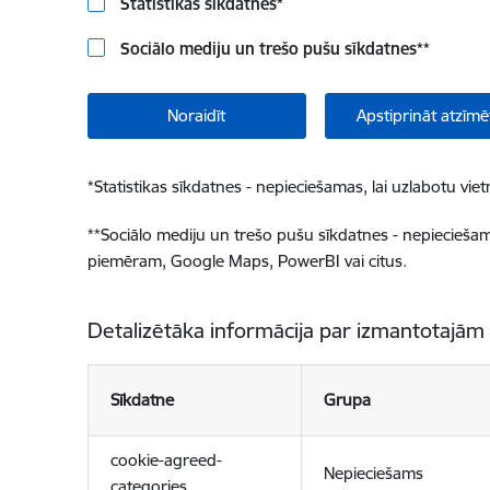
Statistikas sīkdatnes
*
Sociālo mediju un trešo pušu sīkdatnes
**
Noraidīt
Apstiprināt atzīmē
*
Statistikas sīkdatnes - nepieciešamas, lai uzlabotu v
**
Sociālo mediju un trešo pušu sīkdatnes - nepieciešamas
piemēram, Google Maps, PowerBI vai citus.
Detalizētāka informācija par izmantotajām
Sīkdatne
Grupa
cookie-agreed-
Nepieciešams
categories