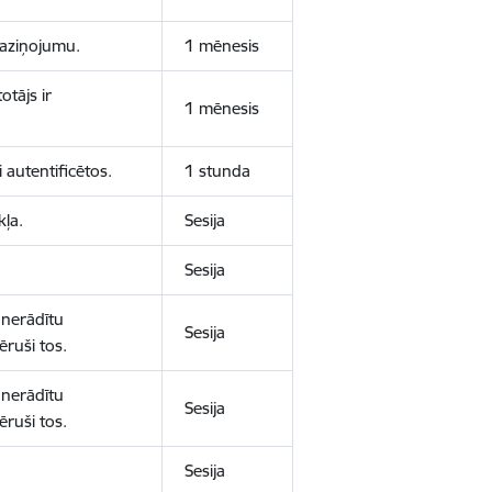
 paziņojumu.
1 mēnesis
otājs ir
1 mēnesis
 autentificētos.
1 stunda
kļa.
Sesija
Sesija
 nerādītu
Sesija
ēruši tos.
 nerādītu
Sesija
ēruši tos.
Sesija