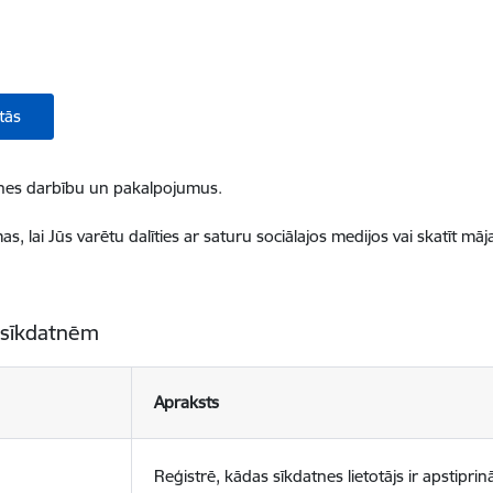
tās
ietnes darbību un pakalpojumus.
, lai Jūs varētu dalīties ar saturu sociālajos medijos vai skatīt mā
 sīkdatnēm
Apraksts
Reģistrē, kādas sīkdatnes lietotājs ir apstiprinā