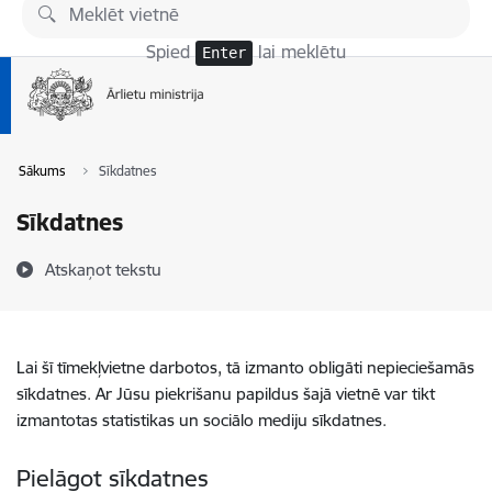
Pāriet uz lapas saturu
Spied
lai meklētu
Enter
Sākums
Sīkdatnes
Sīkdatnes
Atskaņot tekstu
Lai šī tīmekļvietne darbotos, tā izmanto obligāti nepieciešamās
sīkdatnes. Ar Jūsu piekrišanu papildus šajā vietnē var tikt
izmantotas statistikas un sociālo mediju sīkdatnes.
Pielāgot sīkdatnes