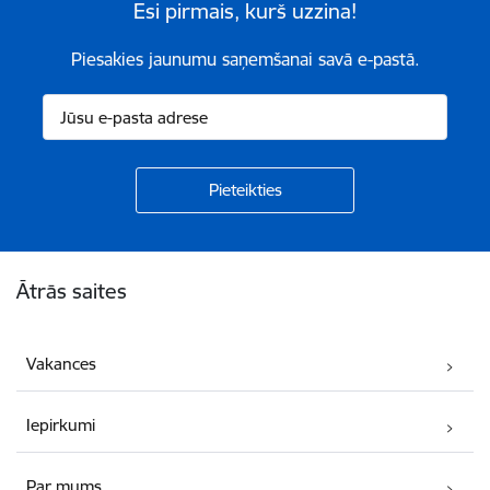
Esi pirmais, kurš uzzina!
Piesakies jaunumu saņemšanai savā e-pastā.
Kājene
Ātrās saites
Vakances
Iepirkumi
Par mums