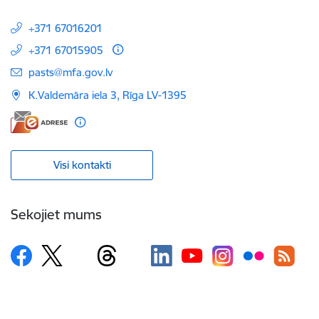
+371 67016201
+371 67015905
E-pasts:
pasts@mfa.gov.lv
K.Valdemāra iela 3, Rīga LV-1395
Visi kontakti
Sekojiet mums