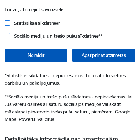
Lūdzu, atzīmējiet savu izvēli:
Statistikas sīkdatnes
*
Sociālo mediju un trešo pušu sīkdatnes
**
Noraidīt
Apstiprināt atzīmētās
*
Statistikas sīkdatnes - nepieciešamas, lai uzlabotu vietnes
darbību un pakalpojumus.
**
Sociālo mediju un trešo pušu sīkdatnes - nepieciešamas, lai
Jūs varētu dalīties ar saturu sociālajos medijos vai skatīt
mājaslapai pievienoto trešo pušu saturu, piemēram, Google
Maps, PowerBI vai citus.
Detalizētāka informācija par izmantotajām