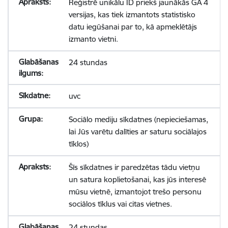
Reģistrē unikālu ID priekš jaunākās GA 4
versijas, kas tiek izmantots statistisko
datu iegūšanai par to, kā apmeklētājs
izmanto vietni.
24 stundas
uvc
Sociālo mediju sīkdatnes (nepieciešamas,
lai Jūs varētu dalīties ar saturu sociālajos
tīklos)
Šīs sīkdatnes ir paredzētas tādu vietņu
un satura koplietošanai, kas jūs interesē
mūsu vietnē, izmantojot trešo personu
sociālos tīklus vai citas vietnes.
24 stundas