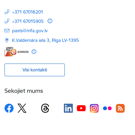
+371 67016201
+371 67015905
E-pasts:
pasts@mfa.gov.lv
K.Valdemāra iela 3, Rīga LV-1395
Visi kontakti
Sekojiet mums