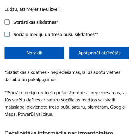
Lūdzu, atzīmējiet savu izvēli:
Statistikas sīkdatnes
*
Sociālo mediju un trešo pušu sīkdatnes
**
Noraidīt
Apstiprināt atzīmētās
*
Statistikas sīkdatnes - nepieciešamas, lai uzlabotu vietnes
darbību un pakalpojumus.
**
Sociālo mediju un trešo pušu sīkdatnes - nepieciešamas, lai
Jūs varētu dalīties ar saturu sociālajos medijos vai skatīt
mājaslapai pievienoto trešo pušu saturu, piemēram, Google
Maps, PowerBI vai citus.
Detalizētāka informācija par izmantotajām