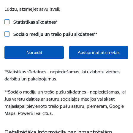
Lūdzu, atzīmējiet savu izvēli:
Statistikas sīkdatnes
*
Sociālo mediju un trešo pušu sīkdatnes
**
Noraidīt
Apstiprināt atzīmētās
*
Statistikas sīkdatnes - nepieciešamas, lai uzlabotu vietnes
darbību un pakalpojumus.
**
Sociālo mediju un trešo pušu sīkdatnes - nepieciešamas, lai
Jūs varētu dalīties ar saturu sociālajos medijos vai skatīt
mājaslapai pievienoto trešo pušu saturu, piemēram, Google
Maps, PowerBI vai citus.
Detalizētāka informācija par izmantotajām