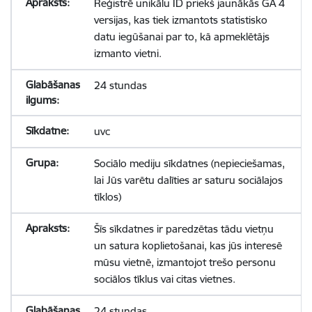
Reģistrē unikālu ID priekš jaunākās GA 4
versijas, kas tiek izmantots statistisko
datu iegūšanai par to, kā apmeklētājs
izmanto vietni.
24 stundas
uvc
Sociālo mediju sīkdatnes (nepieciešamas,
lai Jūs varētu dalīties ar saturu sociālajos
tīklos)
Šīs sīkdatnes ir paredzētas tādu vietņu
un satura koplietošanai, kas jūs interesē
mūsu vietnē, izmantojot trešo personu
sociālos tīklus vai citas vietnes.
24 stundas