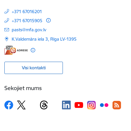
+371 67016201
+371 67015905
E-pasts:
pasts@mfa.gov.lv
K.Valdemāra iela 3, Rīga LV-1395
Visi kontakti
Sekojiet mums