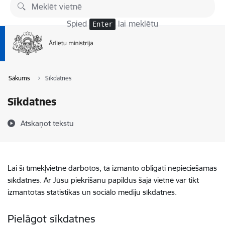
Pāriet uz lapas saturu
Spied
lai meklētu
Enter
Sākums
Sīkdatnes
Sīkdatnes
Atskaņot tekstu
Lai šī tīmekļvietne darbotos, tā izmanto obligāti nepieciešamās
sīkdatnes. Ar Jūsu piekrišanu papildus šajā vietnē var tikt
izmantotas statistikas un sociālo mediju sīkdatnes.
Pielāgot sīkdatnes