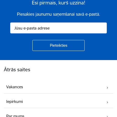
Esi pirmais, kurš uzzina!
Piesakies jaunumu saņemšanai savā e-pastā.
Kājene
Ātrās saites
Vakances
Iepirkumi
Par mums