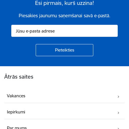
Esi pirmais, kurš uzzina!
Piesakies jaunumu saņemšanai savā e-pastā.
Kājene
Ātrās saites
Vakances
Iepirkumi
Par mums