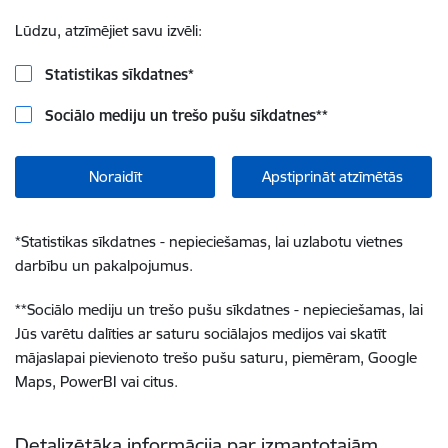
Lūdzu, atzīmējiet savu izvēli:
Statistikas sīkdatnes
*
Sociālo mediju un trešo pušu sīkdatnes
**
Noraidīt
Apstiprināt atzīmētās
*
Statistikas sīkdatnes - nepieciešamas, lai uzlabotu vietnes
darbību un pakalpojumus.
**
Sociālo mediju un trešo pušu sīkdatnes - nepieciešamas, lai
Jūs varētu dalīties ar saturu sociālajos medijos vai skatīt
mājaslapai pievienoto trešo pušu saturu, piemēram, Google
Maps, PowerBI vai citus.
Detalizētāka informācija par izmantotajām