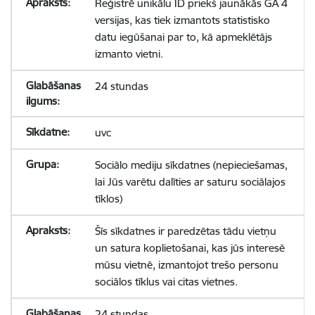
Reģistrē unikālu ID priekš jaunākās GA 4
versijas, kas tiek izmantots statistisko
datu iegūšanai par to, kā apmeklētājs
izmanto vietni.
24 stundas
uvc
Sociālo mediju sīkdatnes (nepieciešamas,
lai Jūs varētu dalīties ar saturu sociālajos
tīklos)
Šīs sīkdatnes ir paredzētas tādu vietņu
un satura koplietošanai, kas jūs interesē
mūsu vietnē, izmantojot trešo personu
sociālos tīklus vai citas vietnes.
24 stundas