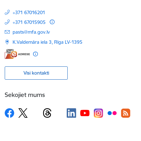
+371 67016201
+371 67015905
E-pasts:
pasts@mfa.gov.lv
K.Valdemāra iela 3, Rīga LV-1395
Visi kontakti
Sekojiet mums