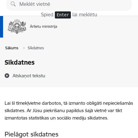
Pāriet uz lapas saturu
Spied
lai meklētu
Enter
Sākums
Sīkdatnes
Sīkdatnes
Atskaņot tekstu
Lai šī tīmekļvietne darbotos, tā izmanto obligāti nepieciešamās
sīkdatnes. Ar Jūsu piekrišanu papildus šajā vietnē var tikt
izmantotas statistikas un sociālo mediju sīkdatnes.
Pielāgot sīkdatnes