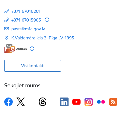
+371 67016201
+371 67015905
E-pasts:
pasts@mfa.gov.lv
K.Valdemāra iela 3, Rīga LV-1395
Visi kontakti
Sekojiet mums