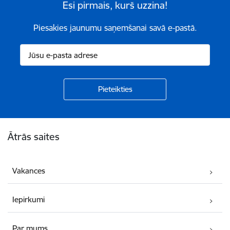
Esi pirmais, kurš uzzina!
Piesakies jaunumu saņemšanai savā e-pastā.
Kājene
Ātrās saites
Vakances
Iepirkumi
Par mums