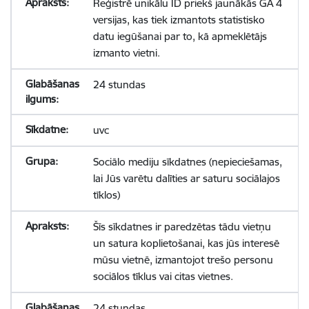
Reģistrē unikālu ID priekš jaunākās GA 4
versijas, kas tiek izmantots statistisko
datu iegūšanai par to, kā apmeklētājs
izmanto vietni.
24 stundas
uvc
Sociālo mediju sīkdatnes (nepieciešamas,
lai Jūs varētu dalīties ar saturu sociālajos
tīklos)
Šīs sīkdatnes ir paredzētas tādu vietņu
un satura koplietošanai, kas jūs interesē
mūsu vietnē, izmantojot trešo personu
sociālos tīklus vai citas vietnes.
24 stundas