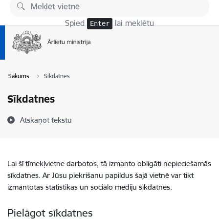
Pāriet uz lapas saturu
Spied
lai meklētu
Enter
Sākums
Sīkdatnes
Sīkdatnes
Atskaņot tekstu
Lai šī tīmekļvietne darbotos, tā izmanto obligāti nepieciešamās
sīkdatnes. Ar Jūsu piekrišanu papildus šajā vietnē var tikt
izmantotas statistikas un sociālo mediju sīkdatnes.
Pielāgot sīkdatnes