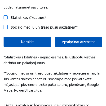
Lūdzu, atzīmējiet savu izvēli:
Statistikas sīkdatnes
*
Sociālo mediju un trešo pušu sīkdatnes
**
Noraidīt
Apstiprināt atzīmētās
*
Statistikas sīkdatnes - nepieciešamas, lai uzlabotu vietnes
darbību un pakalpojumus.
**
Sociālo mediju un trešo pušu sīkdatnes - nepieciešamas, lai
Jūs varētu dalīties ar saturu sociālajos medijos vai skatīt
mājaslapai pievienoto trešo pušu saturu, piemēram, Google
Maps, PowerBI vai citus.
Detalizētāka informācija par izmantotajām