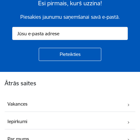
Esi pirmais, kurš uzzina!
Piesakies jaunumu saņemšanai savā e-pastā.
Kājene
Ātrās saites
Vakances
Iepirkumi
Par mums