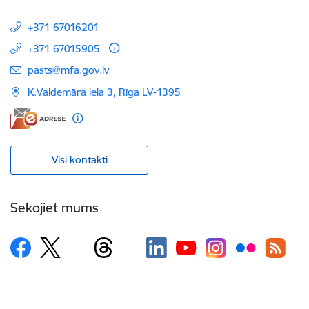
+371 67016201
+371 67015905
E-pasts:
pasts@mfa.gov.lv
K.Valdemāra iela 3, Rīga LV-1395
Visi kontakti
Sekojiet mums