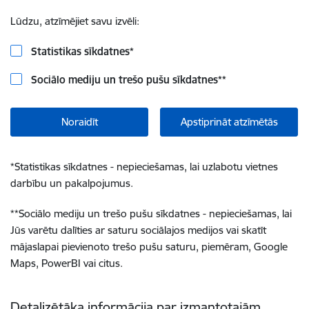
Lūdzu, atzīmējiet savu izvēli:
Statistikas sīkdatnes
*
Sociālo mediju un trešo pušu sīkdatnes
**
Noraidīt
Apstiprināt atzīmētās
*
Statistikas sīkdatnes - nepieciešamas, lai uzlabotu vietnes
darbību un pakalpojumus.
**
Sociālo mediju un trešo pušu sīkdatnes - nepieciešamas, lai
Jūs varētu dalīties ar saturu sociālajos medijos vai skatīt
mājaslapai pievienoto trešo pušu saturu, piemēram, Google
Maps, PowerBI vai citus.
Detalizētāka informācija par izmantotajām