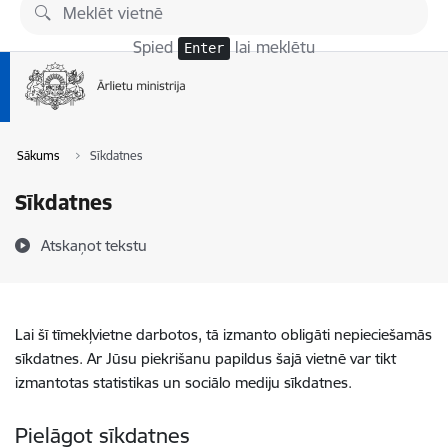
Pāriet uz lapas saturu
Spied
lai meklētu
Enter
Sākums
Sīkdatnes
Sīkdatnes
Atskaņot tekstu
Lai šī tīmekļvietne darbotos, tā izmanto obligāti nepieciešamās
sīkdatnes. Ar Jūsu piekrišanu papildus šajā vietnē var tikt
izmantotas statistikas un sociālo mediju sīkdatnes.
Pielāgot sīkdatnes