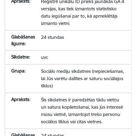
Reģistrē unikālu ID priekš jaunākās GA 4
versijas, kas tiek izmantots statistisko
datu iegūšanai par to, kā apmeklētājs
izmanto vietni.
24 stundas
uvc
Sociālo mediju sīkdatnes (nepieciešamas,
lai Jūs varētu dalīties ar saturu sociālajos
tīklos)
Šīs sīkdatnes ir paredzētas tādu vietņu
un satura koplietošanai, kas jūs interesē
mūsu vietnē, izmantojot trešo personu
sociālos tīklus vai citas vietnes.
24 stundas