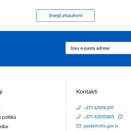
Sniegt atsauksmi
i
Kontakti
t
+371 67016201
+371 67015905
 politika
E-pasts:
pasts@mfa.gov.lv
mība