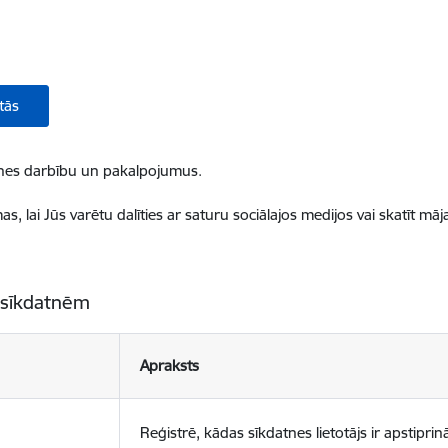
tās
ietnes darbību un pakalpojumus.
, lai Jūs varētu dalīties ar saturu sociālajos medijos vai skatīt mā
 sīkdatnēm
Apraksts
Reģistrē, kādas sīkdatnes lietotājs ir apstiprinā