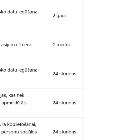
isko datu iegūšanai
2 gadi
rasījuma līmeni.
1 minūte
isko datu iegūšanai
24 stundas
as, kas tiek
ā apmeklētājs
24 stundas
ura koplietošanai,
o personu sociālos
24 stundas