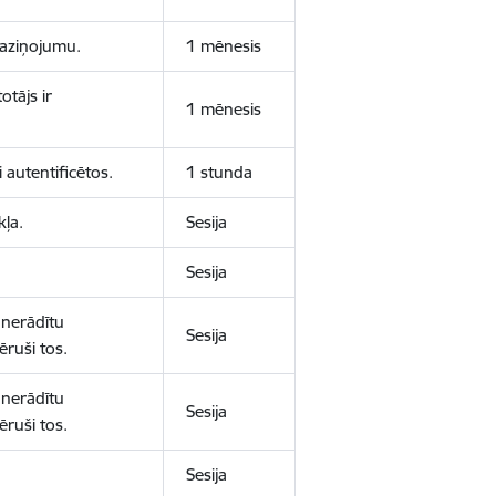
 paziņojumu.
1 mēnesis
otājs ir
1 mēnesis
 autentificētos.
1 stunda
kļa.
Sesija
Sesija
 nerādītu
Sesija
ēruši tos.
 nerādītu
Sesija
ēruši tos.
Sesija