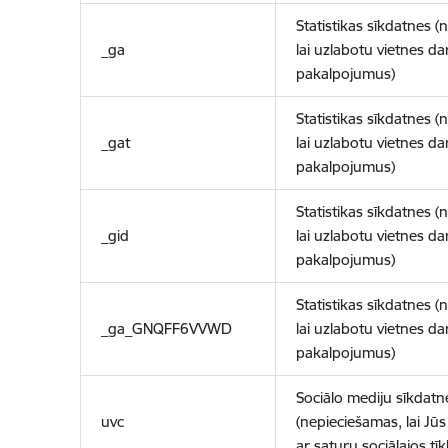
Statistikas sīkdatnes (
_ga
lai uzlabotu vietnes d
pakalpojumus)
Statistikas sīkdatnes (
_gat
lai uzlabotu vietnes d
pakalpojumus)
Statistikas sīkdatnes (
_gid
lai uzlabotu vietnes d
pakalpojumus)
Statistikas sīkdatnes (
_ga_GNQFF6VVWD
lai uzlabotu vietnes d
pakalpojumus)
Sociālo mediju sīkdatn
uvc
(nepieciešamas, lai Jūs 
ar saturu sociālajos tīk