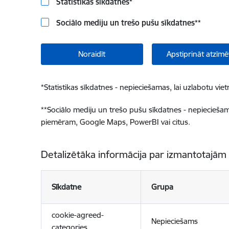
Statistikas sīkdatnes
*
Sociālo mediju un trešo pušu sīkdatnes
**
Noraidīt
Apstiprināt atzīmē
*
Statistikas sīkdatnes - nepieciešamas, lai uzlabotu v
**
Sociālo mediju un trešo pušu sīkdatnes - nepieciešamas
piemēram, Google Maps, PowerBI vai citus.
Detalizētāka informācija par izmantotajām
Sīkdatne
Grupa
cookie-agreed-
Nepieciešams
categories