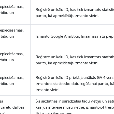
nepieciešamas,
Reģistrē unikālu ID, kas tiek izmantots statist
arbību un
par to, kā apmeklētājs izmanto vietni.
nepieciešamas,
arbību un
Izmanto Google Analytics, lai samazinātu piep
nepieciešamas,
Reģistrē unikālu ID, kas tiek izmantots statist
arbību un
par to, kā apmeklētājs izmanto vietni.
nepieciešamas,
Reģistrē unikālu ID priekš jaunākās GA 4 versij
arbību un
izmantots statistisko datu iegūšanai par to, k
izmanto vietni.
es
Šīs sīkdatnes ir paredzētas tādu vietņu un sat
varētu dalīties
kas jūs interesē mūsu vietnē, izmantojot treš
los)
tīklus vai citas vietnes.