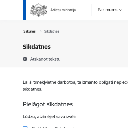
Pāriet uz lapas saturu
Par mums
Sākums
Sīkdatnes
Sīkdatnes
Atskaņot tekstu
Lai šī tīmekļvietne darbotos, tā izmanto obligāti nepiec
sīkdatnes.
Pielāgot sīkdatnes
Lūdzu, atzīmējiet savu izvēli: