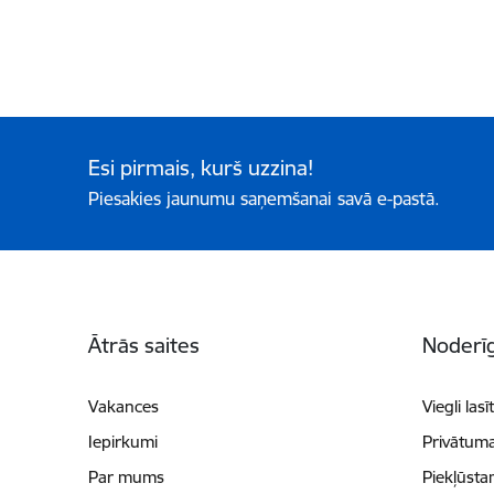
Esi pirmais, kurš uzzina!
Piesakies jaunumu saņemšanai savā e-pastā.
Kājene
Ātrās saites
Noderīg
Vakances
Viegli lasī
Iepirkumi
Privātuma
Par mums
Piekļūsta