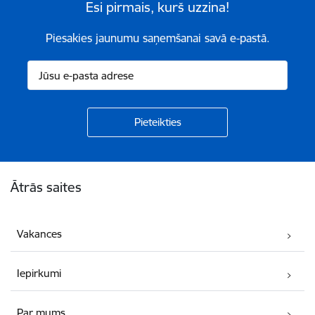
Esi pirmais, kurš uzzina!
Piesakies jaunumu saņemšanai savā e-pastā.
Kājene
Ātrās saites
Vakances
Iepirkumi
Par mums