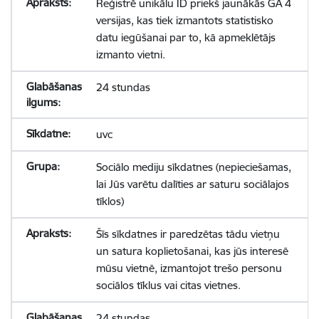
Reģistrē unikālu ID priekš jaunākās GA 4
versijas, kas tiek izmantots statistisko
datu iegūšanai par to, kā apmeklētājs
izmanto vietni.
24 stundas
uvc
Sociālo mediju sīkdatnes (nepieciešamas,
lai Jūs varētu dalīties ar saturu sociālajos
tīklos)
Šīs sīkdatnes ir paredzētas tādu vietņu
un satura koplietošanai, kas jūs interesē
mūsu vietnē, izmantojot trešo personu
sociālos tīklus vai citas vietnes.
24 stundas