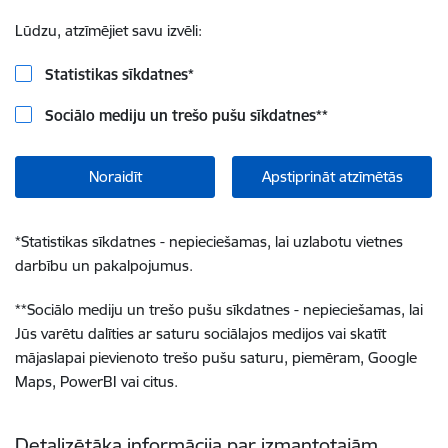
Lūdzu, atzīmējiet savu izvēli:
Statistikas sīkdatnes
*
Sociālo mediju un trešo pušu sīkdatnes
**
Noraidīt
Apstiprināt atzīmētās
*
Statistikas sīkdatnes - nepieciešamas, lai uzlabotu vietnes
darbību un pakalpojumus.
**
Sociālo mediju un trešo pušu sīkdatnes - nepieciešamas, lai
Jūs varētu dalīties ar saturu sociālajos medijos vai skatīt
mājaslapai pievienoto trešo pušu saturu, piemēram, Google
Maps, PowerBI vai citus.
Detalizētāka informācija par izmantotajām