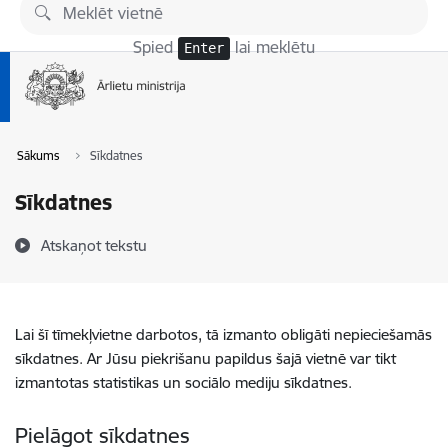
Pāriet uz lapas saturu
Spied
lai meklētu
Enter
Sākums
Sīkdatnes
Sīkdatnes
Atskaņot tekstu
Lai šī tīmekļvietne darbotos, tā izmanto obligāti nepieciešamās
sīkdatnes. Ar Jūsu piekrišanu papildus šajā vietnē var tikt
izmantotas statistikas un sociālo mediju sīkdatnes.
Pielāgot sīkdatnes