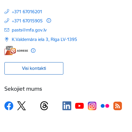
+371 67016201
+371 67015905
E-pasts:
pasts@mfa.gov.lv
K.Valdemāra iela 3, Rīga LV-1395
Visi kontakti
Sekojiet mums