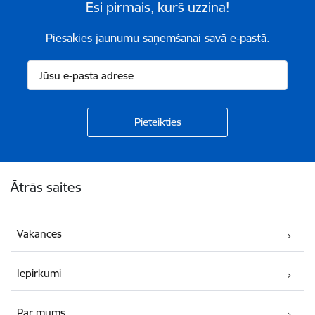
Esi pirmais, kurš uzzina!
Piesakies jaunumu saņemšanai savā e-pastā.
Kājene
Ātrās saites
Vakances
Iepirkumi
Par mums