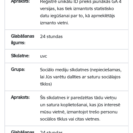
Reģistrē unikālu ID priekš jaunākās GA 4
versijas, kas tiek izmantots statistisko
datu iegūšanai par to, kā apmeklētājs
izmanto vietni.
24 stundas
uvc
Sociālo mediju sīkdatnes (nepieciešamas,
lai Jūs varētu dalīties ar saturu sociālajos
tīklos)
Šīs sīkdatnes ir paredzētas tādu vietņu
un satura koplietošanai, kas jūs interesē
mūsu vietnē, izmantojot trešo personu
sociālos tīklus vai citas vietnes.
24 stundas