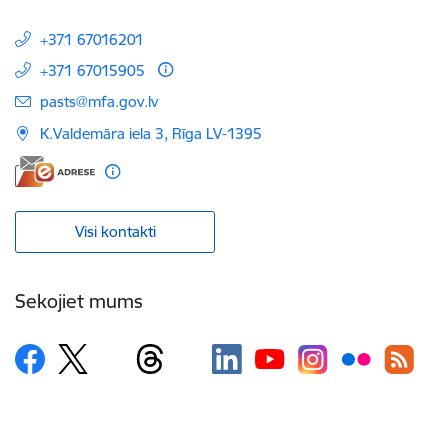
+371 67016201
+371 67015905
E-pasts:
pasts@mfa.gov.lv
K.Valdemāra iela 3, Rīga LV-1395
Visi kontakti
Sekojiet mums