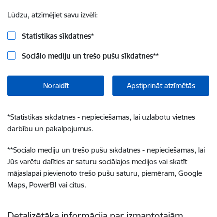
Lūdzu, atzīmējiet savu izvēli:
Statistikas sīkdatnes
*
Sociālo mediju un trešo pušu sīkdatnes
**
Noraidīt
Apstiprināt atzīmētās
*
Statistikas sīkdatnes - nepieciešamas, lai uzlabotu vietnes
darbību un pakalpojumus.
**
Sociālo mediju un trešo pušu sīkdatnes - nepieciešamas, lai
Jūs varētu dalīties ar saturu sociālajos medijos vai skatīt
mājaslapai pievienoto trešo pušu saturu, piemēram, Google
Maps, PowerBI vai citus.
Detalizētāka informācija par izmantotajām