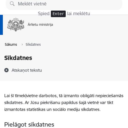
Pāriet uz lapas saturu
Spied
lai meklētu
Enter
Sākums
Sīkdatnes
Sīkdatnes
Atskaņot tekstu
Lai šī tīmekļvietne darbotos, tā izmanto obligāti nepieciešamās
sīkdatnes. Ar Jūsu piekrišanu papildus šajā vietnē var tikt
izmantotas statistikas un sociālo mediju sīkdatnes.
Pielāgot sīkdatnes