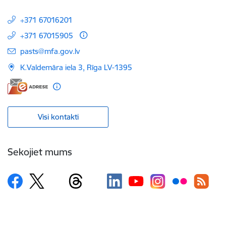
+371 67016201
+371 67015905
E-pasts:
pasts@mfa.gov.lv
K.Valdemāra iela 3, Rīga LV-1395
Visi kontakti
Sekojiet mums