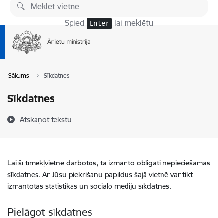
Pāriet uz lapas saturu
Spied
lai meklētu
Enter
Sākums
Sīkdatnes
Sīkdatnes
Atskaņot tekstu
Lai šī tīmekļvietne darbotos, tā izmanto obligāti nepieciešamās
sīkdatnes. Ar Jūsu piekrišanu papildus šajā vietnē var tikt
izmantotas statistikas un sociālo mediju sīkdatnes.
Pielāgot sīkdatnes