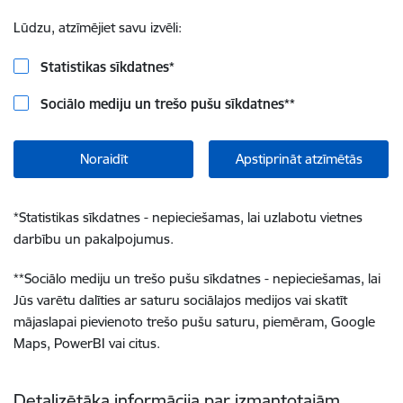
Lūdzu, atzīmējiet savu izvēli:
Statistikas sīkdatnes
*
Sociālo mediju un trešo pušu sīkdatnes
**
Noraidīt
Apstiprināt atzīmētās
*
Statistikas sīkdatnes - nepieciešamas, lai uzlabotu vietnes
darbību un pakalpojumus.
**
Sociālo mediju un trešo pušu sīkdatnes - nepieciešamas, lai
Jūs varētu dalīties ar saturu sociālajos medijos vai skatīt
mājaslapai pievienoto trešo pušu saturu, piemēram, Google
Maps, PowerBI vai citus.
Detalizētāka informācija par izmantotajām