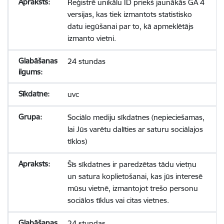
Reģistrē unikālu ID priekš jaunākās GA 4
versijas, kas tiek izmantots statistisko
datu iegūšanai par to, kā apmeklētājs
izmanto vietni.
24 stundas
uvc
Sociālo mediju sīkdatnes (nepieciešamas,
lai Jūs varētu dalīties ar saturu sociālajos
tīklos)
Šīs sīkdatnes ir paredzētas tādu vietņu
un satura koplietošanai, kas jūs interesē
mūsu vietnē, izmantojot trešo personu
sociālos tīklus vai citas vietnes.
24 stundas