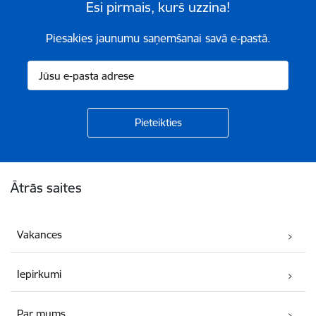
Esi pirmais, kurš uzzina!
Piesakies jaunumu saņemšanai savā e-pastā.
Kājene
Ātrās saites
Vakances
Iepirkumi
Par mums