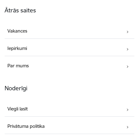
Kājene
Ātrās saites
Vakances
Iepirkumi
Par mums
Noderīgi
Viegli lasīt
Privātuma politika