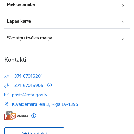
Piekļūstamība
Lapas karte
Sīkdatņu izvēles maiņa
Kontakti
+371 67016201
+371 67015905
E-pasts:
pasts@mfa.gov.lv
K.Valdemāra iela 3, Rīga LV-1395
Visi kontakti