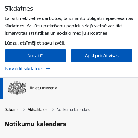
Pāriet uz lapas saturu
Sīkdatnes
Spied
lai meklētu
Enter
Lai šī tīmekļvietne darbotos, tā izmanto obligāti nepieciešamās
sīkdatnes. Ar Jūsu piekrišanu papildus šajā vietnē var tikt
izmantotas statistikas un sociālo mediju sīkdatnes.
Lūdzu, atzīmējiet savu izvēli:
Noraidīt
Apstiprināt visas
Pārvaldīt sīkdatnes
Sākums
Aktualitātes
Notikumu kalendārs
Notikumu kalendārs