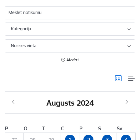
Meklēt notikumu
Kategorija
Norises vieta
Aizvērt
Augusts 2024
P
O
T
C
P
S
Sv
1
2
3
4
27
28
29