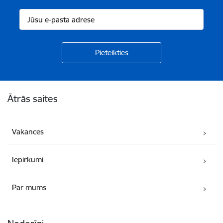
Kājene
Ātrās saites
Vakances
Iepirkumi
Par mums