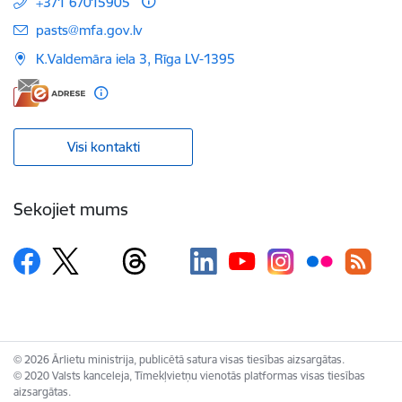
+371 67015905
E-pasts:
pasts@mfa.gov.lv
K.Valdemāra iela 3, Rīga LV-1395
Visi kontakti
Sekojiet mums
© 2026 Ārlietu ministrija, publicētā satura visas tiesības aizsargātas.
© 2020 Valsts kanceleja, Tīmekļvietņu vienotās platformas visas tiesības
aizsargātas.