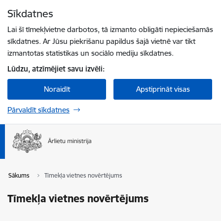
Pāriet uz lapas saturu
Sīkdatnes
Spied
lai meklētu
Enter
Lai šī tīmekļvietne darbotos, tā izmanto obligāti nepieciešamās
sīkdatnes. Ar Jūsu piekrišanu papildus šajā vietnē var tikt
izmantotas statistikas un sociālo mediju sīkdatnes.
Lūdzu, atzīmējiet savu izvēli:
Noraidīt
Apstiprināt visas
Pārvaldīt sīkdatnes
Sākums
Tīmekļa vietnes novērtējums
Tīmekļa vietnes novērtējums