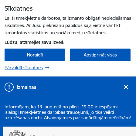
Pāriet uz lapas saturu
Sīkdatnes
Spied
lai meklētu
Enter
Lai šī tīmekļvietne darbotos, tā izmanto obligāti nepieciešamās
sīkdatnes. Ar Jūsu piekrišanu papildus šajā vietnē var tikt
izmantotas statistikas un sociālo mediju sīkdatnes.
Lūdzu, atzīmējiet savu izvēli:
Noraidīt
Apstiprināt visas
Pārvaldīt sīkdatnes
Izmaiņas
Informējam, ka 13. augustā no plkst. 19.00 ir iespējami
īslaicīgi tīmekļvietnes darbības traucējumi, jo tiks veikti
uzturēšanas darbi. Atvainojamies par sagādātajām neērtībām!