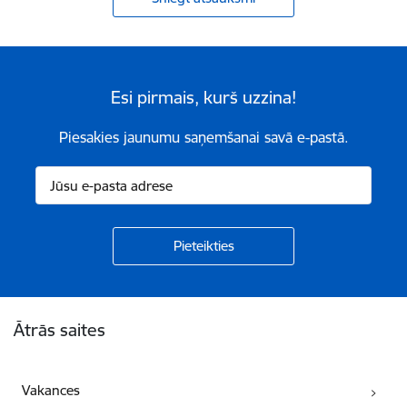
Esi pirmais, kurš uzzina!
Piesakies jaunumu saņemšanai savā e-pastā.
Kājene
Ātrās saites
Vakances