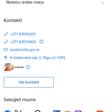
Sīkdatņu izvēles maiņa
Kontakti
+371 67016201
+371 67015905
E-pasts:
pasts@mfa.gov.lv
K.Valdemāra iela 3, Rīga LV-1395
Visi kontakti
Sekojiet mums