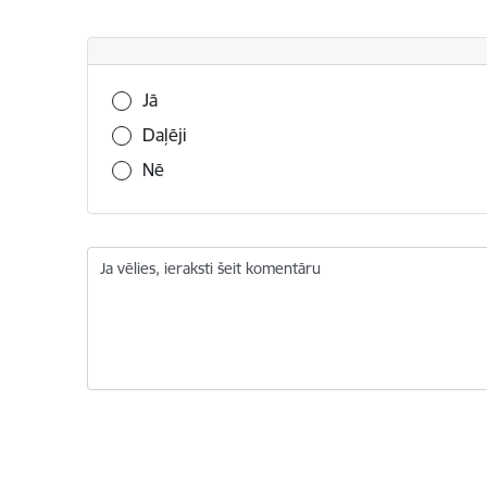
Vai šī informācija bija noderīga?
Jā
Daļēji
Nē
Ja vēlies, ieraksti šeit komentāru