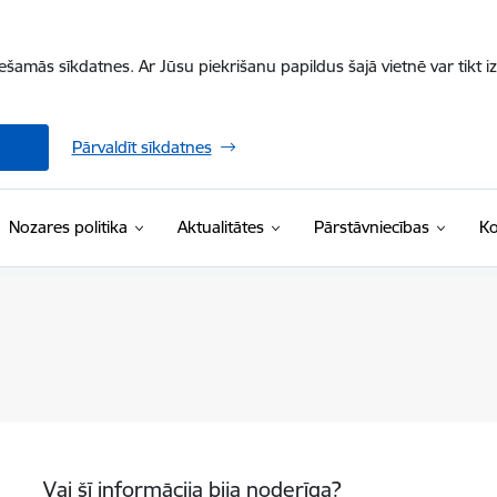
iešamās sīkdatnes. Ar Jūsu piekrišanu papildus šajā vietnē var tikt i
Pārvaldīt sīkdatnes
Nozares politika
Aktualitātes
Pārstāvniecības
Ko
Vai šī informācija bija noderīga?