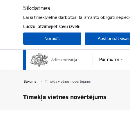
Pāriet uz lapas saturu
Sīkdatnes
Lai šī tīmekļvietne darbotos, tā izmanto obligāti nepiec
Lūdzu, atzīmējiet savu izvēli:
Noraidīt
Apstiprināt visas
Par mums
Sākums
Tīmekļa vietnes novērtējums
Tīmekļa vietnes novērtējums