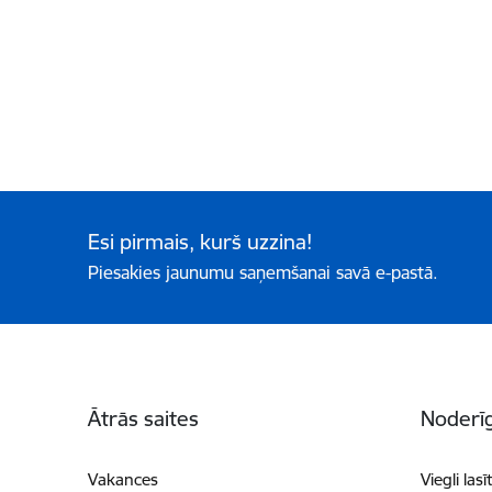
Esi pirmais, kurš uzzina!
Piesakies jaunumu saņemšanai savā e-pastā.
Kājene
Ātrās saites
Noderīg
Vakances
Viegli lasī