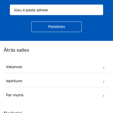
Kājene
Ātrās saites
Vakances
Iepirkumi
Par mums