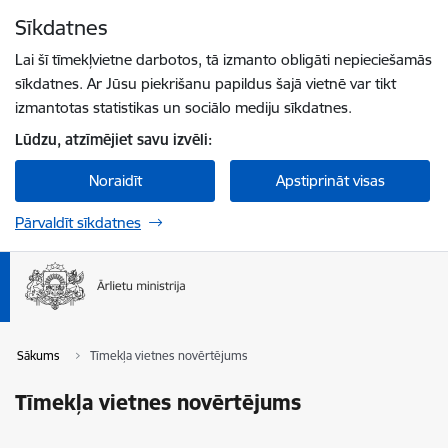
Pāriet uz lapas saturu
Sīkdatnes
Spied
lai meklētu
Enter
Lai šī tīmekļvietne darbotos, tā izmanto obligāti nepieciešamās
sīkdatnes. Ar Jūsu piekrišanu papildus šajā vietnē var tikt
izmantotas statistikas un sociālo mediju sīkdatnes.
Lūdzu, atzīmējiet savu izvēli:
Noraidīt
Apstiprināt visas
Pārvaldīt sīkdatnes
Sākums
Tīmekļa vietnes novērtējums
Tīmekļa vietnes novērtējums