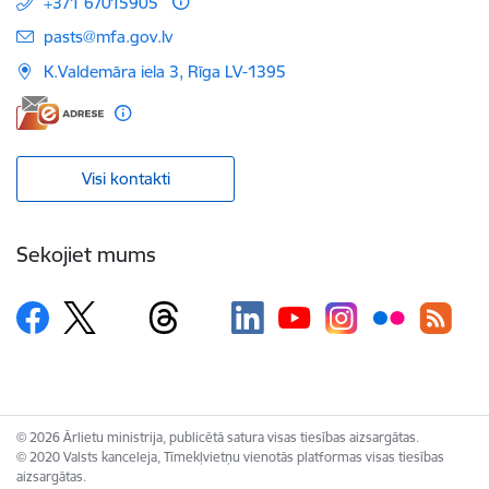
+371 67015905
E-pasts:
pasts@mfa.gov.lv
K.Valdemāra iela 3, Rīga LV-1395
Visi kontakti
Sekojiet mums
© 2026 Ārlietu ministrija, publicētā satura visas tiesības aizsargātas.
© 2020 Valsts kanceleja, Tīmekļvietņu vienotās platformas visas tiesības
aizsargātas.